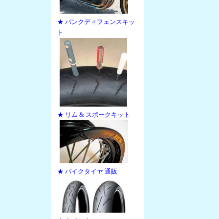
★ パンクディフェンスキッ
ト
★ リム & スポークキット
★ バイクタイヤ 通販