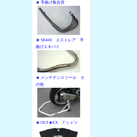
★ 手曲げ集合管
★ SR400 エストレア 手
曲げエキパイ
★ メンテナンスツール そ
の他
★ OUT★EX Ｔシャツ