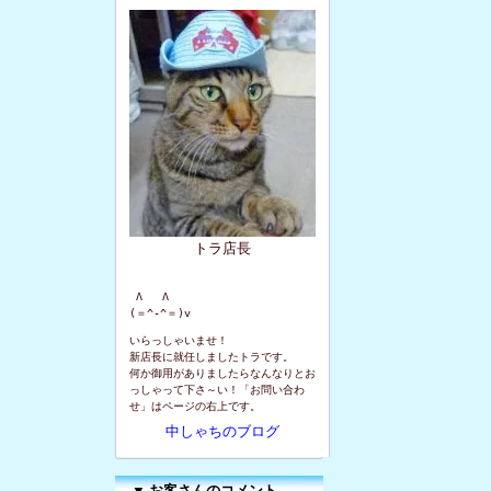
トラ店長
 Λ   Λ

(＝^-^＝)v
いらっしゃいませ！
新店長に就任しましたトラです。
何か御用がありましたらなんなりとお
っしゃって下さ～い！「お問い合わ
せ」はページの右上です。
中しゃちのブログ
▼
お客さんのコメント