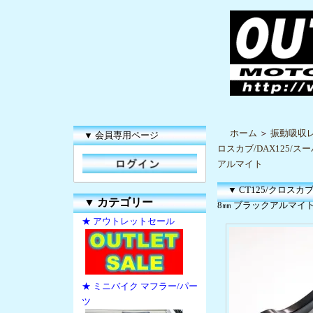
ホーム
＞
振動吸収
▼ 会員専用ページ
ロスカブ/DAX125/
アルマイト
▼ CT125/クロス
▼
カテゴリー
8㎜ ブラックアルマイ
★ アウトレットセール
★ ミニバイク マフラー/パー
ツ