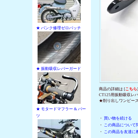
★ パンク修理ゼロパッチ
★ 振動吸収レバーガード
商品の詳細は [
こちら
CT125用振動吸収
★削り出しワンピース用
★ モタードマフラー & パー
ツ
・
買い物を続ける
・
この商品について
・
この商品を友達に