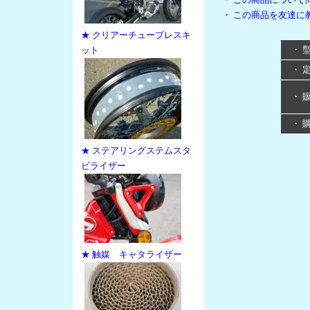
・
この商品を友達に
★ クリアーチューブレスキ
・ 
ット
・ 
・ 
・ 
★ ステアリングステムスタ
ビライザー
★ 触媒 キャタライザー