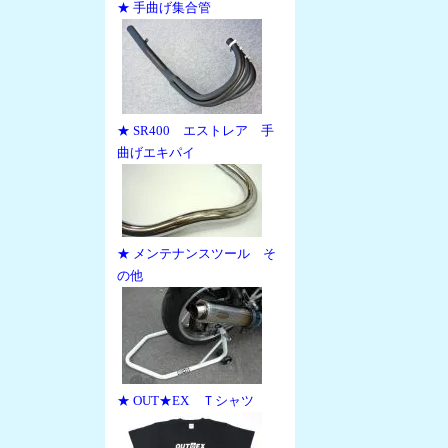
★ 手曲げ集合管
★ SR400 エストレア 手
曲げエキパイ
★ メンテナンスツール そ
の他
★ OUT★EX Ｔシャツ