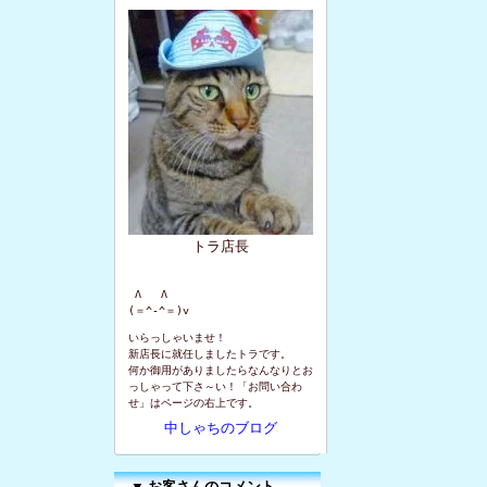
トラ店長
 Λ   Λ

(＝^-^＝)v
いらっしゃいませ！
新店長に就任しましたトラです。
何か御用がありましたらなんなりとお
っしゃって下さ～い！「お問い合わ
せ」はページの右上です。
中しゃちのブログ
▼
お客さんのコメント