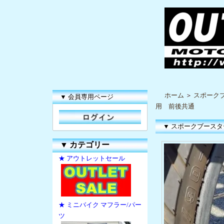
ホーム
＞
スポーク
▼ 会員専用ページ
用 前後共通
▼ スポークブースタ
▼
カテゴリー
★ アウトレットセール
★ ミニバイク マフラー/パー
ツ