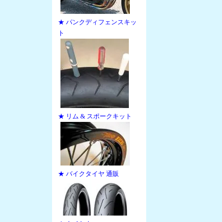
★ パンクディフェンスキッ
ト
★ リム & スポークキット
★ バイクタイヤ 通販