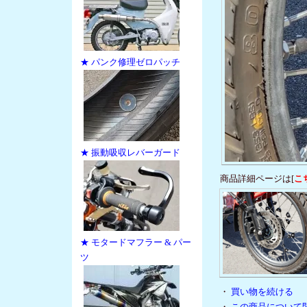
★ パンク修理ゼロパッチ
★ 振動吸収レバーガード
商品詳細ページは[
こ
★ モタードマフラー & パー
ツ
・
買い物を続ける
・
この商品について