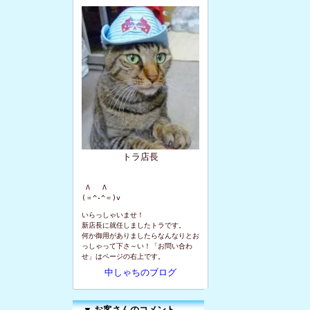
トラ店長
 Λ   Λ

(＝^-^＝)v
いらっしゃいませ！
新店長に就任しましたトラです。
何か御用がありましたらなんなりとお
っしゃって下さ～い！「お問い合わ
せ」はページの右上です。
中しゃちのブログ
▼
お客さんのコメント