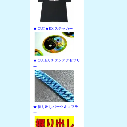
★ OUT★EX ステッカー
★ OUTEX チタンアクセサリ
ー
★ 掘り出しパーツ＆マフラ
ー