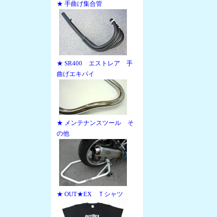
★ 手曲げ集合管
★ SR400 エストレア 手
曲げエキパイ
★ メンテナンスツール そ
の他
★ OUT★EX Ｔシャツ