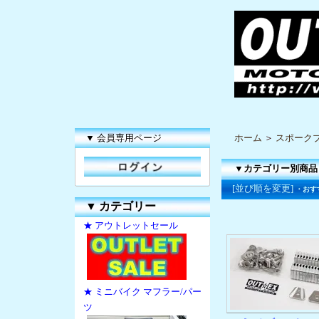
▼ 会員専用ページ
ホーム
＞
スポーク
▼カテゴリー別商品
[並び順を変更]
・おす
▼
カテゴリー
★ アウトレットセール
★ ミニバイク マフラー/パー
ツ