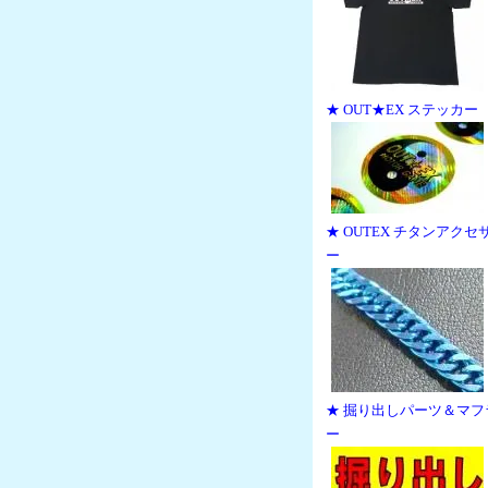
★ OUT★EX ステッカー
★ OUTEX チタンアクセ
ー
★ 掘り出しパーツ＆マフ
ー