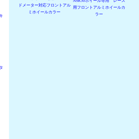
NSR50ホイール専用 レース
ドメーター対応フロントアル
用フロントアルミホイールカ
ミホイールカラー
ラー
キ
タ