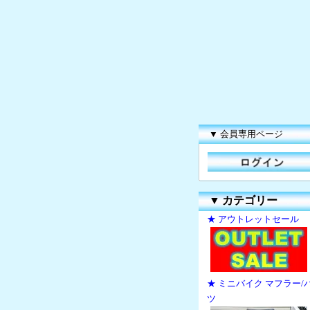
▼ 会員専用ページ
▼
カテゴリー
★ アウトレットセール
★ ミニバイク マフラー/
ツ