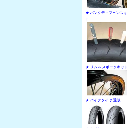
★ パンクディフェンスキ
ト
★ リム & スポークキット
★ バイクタイヤ 通販