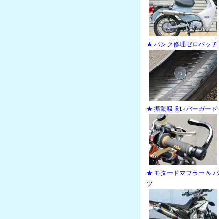
★ パンク修理ゼロパッチ
★ 振動吸収レバーガード
★ モタードマフラー & 
ツ