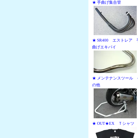
★ 手曲げ集合管
★ SR400 エストレア 
曲げエキパイ
★ メンテナンスツール 
の他
★ OUT★EX Ｔシャツ