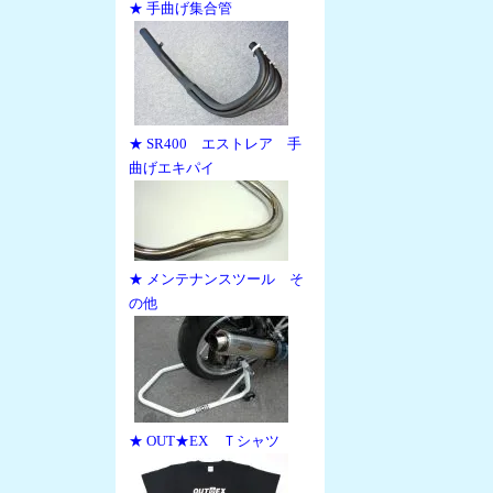
★ 手曲げ集合管
★ SR400 エストレア 手
曲げエキパイ
★ メンテナンスツール そ
の他
★ OUT★EX Ｔシャツ