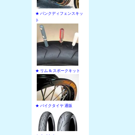
★ パンクディフェンスキッ
ト
★ リム & スポークキット
★ バイクタイヤ 通販