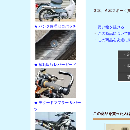
３本、６本スポーク
★ パンク修理ゼロパッチ
・
買い物を続ける
・
この商品について
・
この商品を友達に
・ 
★ 振動吸収レバーガード
・ 
・ 
★ モタードマフラー & パー
ツ
この商品を買った人