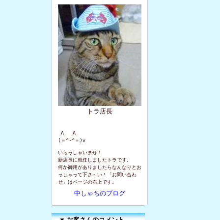
トラ店長
 Λ   Λ

(＝^-^＝)v
いらっしゃいませ！
新店長に就任しましたトラです。
何か御用がありましたらなんなりとお
っしゃって下さ～い！「お問い合わ
せ」はページの右上です。
中しゃちのブログ
▼
お客さんのコメント