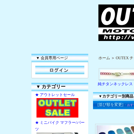
▼ 会員専用ページ
ホーム
＞
OUTEX
純チタンネックレス
▼
カテゴリー
★ アウトレットセール
▼カテゴリー別商品
[並び順を変更]
・おす
★ ミニバイク マフラー/パー
ツ