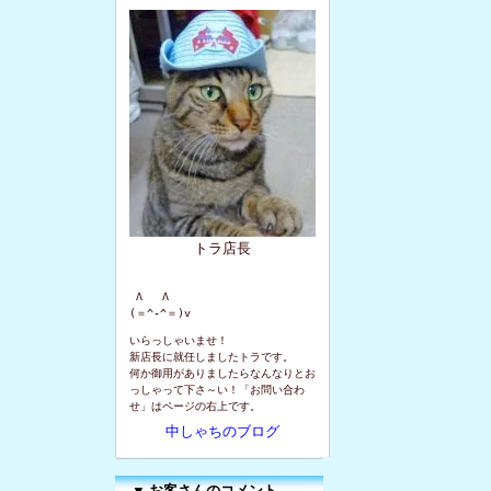
トラ店長
 Λ   Λ

(＝^-^＝)v
いらっしゃいませ！
新店長に就任しましたトラです。
何か御用がありましたらなんなりとお
っしゃって下さ～い！「お問い合わ
せ」はページの右上です。
中しゃちのブログ
▼
お客さんのコメント