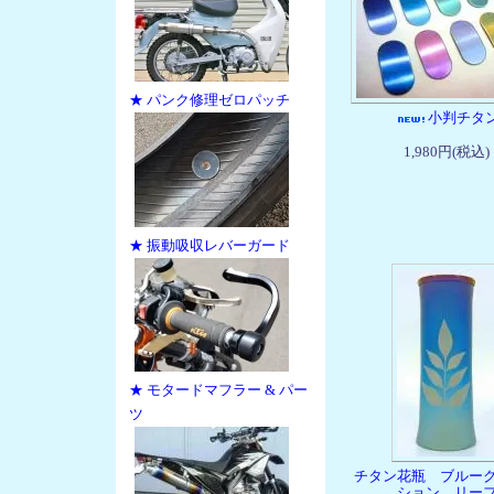
★ パンク修理ゼロパッチ
小判チタ
1,980円(税込)
★ 振動吸収レバーガード
★ モタードマフラー & パー
ツ
チタン花瓶 ブルー
ション リー