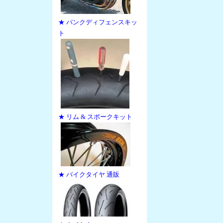
★ パンクディフェンスキッ
ト
★ リム & スポークキット
★ バイクタイヤ 通販