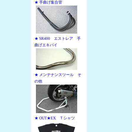
★ 手曲げ集合管
★ SR400 エストレア 手
曲げエキパイ
★ メンテナンスツール そ
の他
★ OUT★EX Ｔシャツ