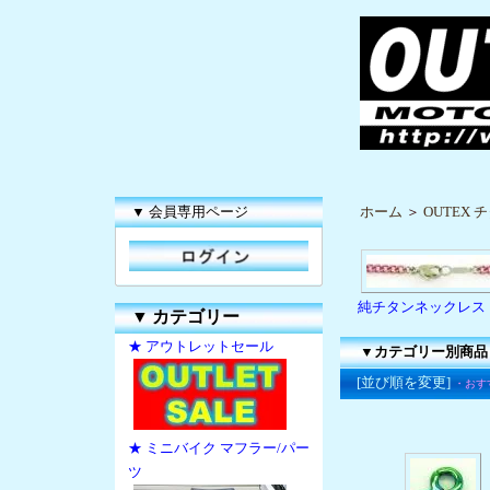
▼ 会員専用ページ
ホーム
＞
OUTEX
純チタンネックレス
▼
カテゴリー
★ アウトレットセール
▼カテゴリー別商品
[並び順を変更]
・おす
★ ミニバイク マフラー/パー
ツ