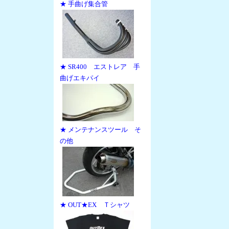
★ 手曲げ集合管
★ SR400 エストレア 手
曲げエキパイ
★ メンテナンスツール そ
の他
★ OUT★EX Ｔシャツ