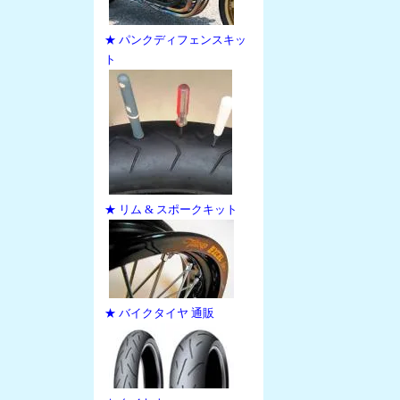
★ パンクディフェンスキッ
ト
★ リム & スポークキット
★ バイクタイヤ 通販