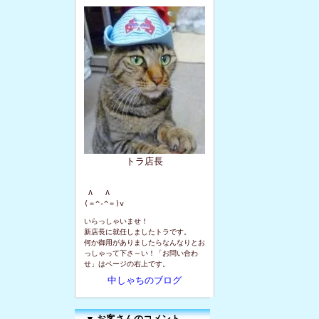
トラ店長
 Λ   Λ

(＝^-^＝)v
いらっしゃいませ！
新店長に就任しましたトラです。
何か御用がありましたらなんなりとお
っしゃって下さ～い！「お問い合わ
せ」はページの右上です。
中しゃちのブログ
▼
お客さんのコメント