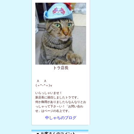
トラ店長
 Λ   Λ

(＝^-^＝)v
いらっしゃいませ！
新店長に就任しましたトラです。
何か御用がありましたらなんなりとお
っしゃって下さ～い！「お問い合わ
せ」はページの右上です。
中しゃちのブログ
▼
お客さんのコメント