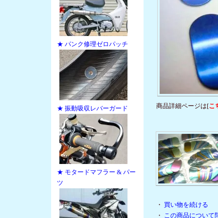
★ パンク修理ゼロパッチ
商品詳細ページは[
こ
★ 振動吸収レバーガード
★ モタードマフラー & パー
ツ
・
買い物を続ける
・
この商品について