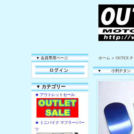
▼ 会員専用ページ
ホーム
＞
OUTEX
▼
小判チタン
▼
カテゴリー
★ アウトレットセール
★ ミニバイク マフラー/パー
ツ