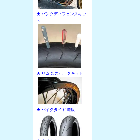
★ パンクディフェンスキッ
ト
★ リム & スポークキット
★ バイクタイヤ 通販