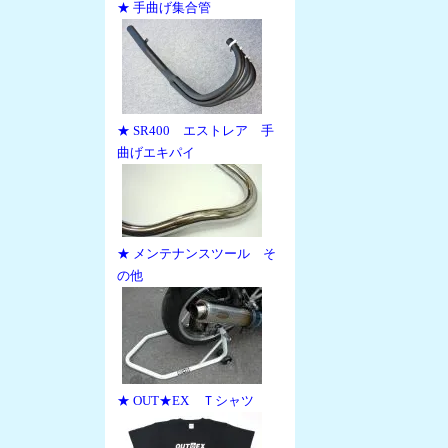
★ 手曲げ集合管
★ SR400 エストレア 手
曲げエキパイ
★ メンテナンスツール そ
の他
★ OUT★EX Ｔシャツ