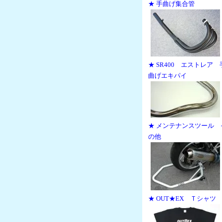
★ 手曲げ集合管
★ SR400 エストレア 
曲げエキパイ
★ メンテナンスツール 
の他
★ OUT★EX Ｔシャツ