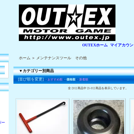
OUTEXホーム
マイアカウン
|
|
ホーム
＞
メンテナンスツール その他
▼カテゴリー別商品
[並び順を変更]
・おすすめ順
・価格順
・新着順
全 [11] 商品中 [1-11] 商品を表示しています。
パー