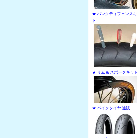
★ パンクディフェンスキ
ト
★ リム & スポークキット
★ バイクタイヤ 通販