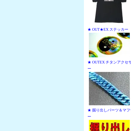
★ OUT★EX ステッカー
★ OUTEX チタンアクセ
ー
★ 掘り出しパーツ＆マフ
ー