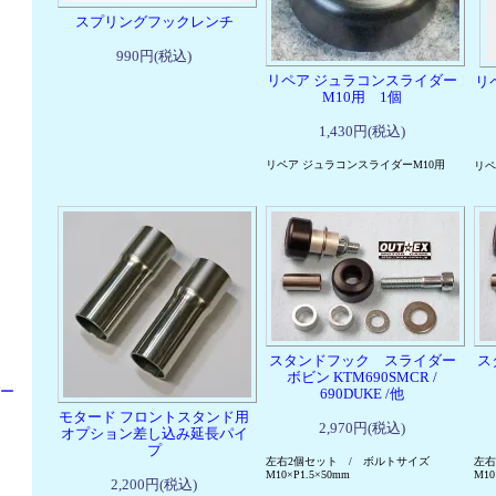
スプリングフックレンチ
990円(税込)
リペア ジュラコンスライダー
リ
M10用 1個
1,430円(税込)
リペア ジュラコンスライダーM10用
リペ
スタンドフック スライダー
ス
ボビン KTM690SMCR /
パー
690DUKE /他
モタード フロントスタンド用
2,970円(税込)
オプション差し込み延長パイ
プ
左右2個セット / ボルトサイズ
左右
M10×P1.5×50mm
M10
2,200円(税込)