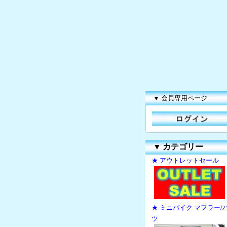
▼ 会員専用ページ
▼
カテゴリー
★ アウトレットセール
★ ミニバイク マフラー/
ツ