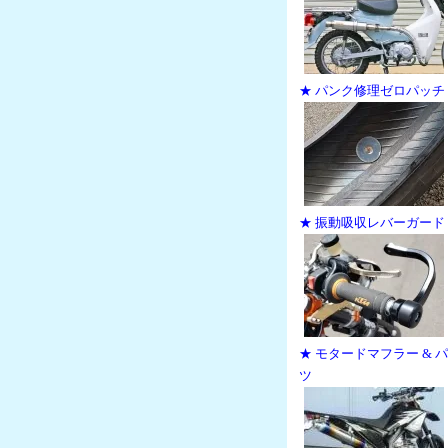
★ パンク修理ゼロパッチ
★ 振動吸収レバーガード
★ モタードマフラー & 
ツ