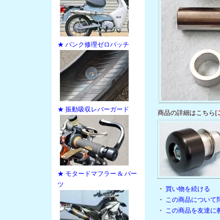
★ パンク修理ゼロパッチ
★ 振動吸収レバーガード
商品の詳細はこちら[
★ モタードマフラー & パー
ツ
・
買い物を続ける
・
この商品について
・
この商品を友達に