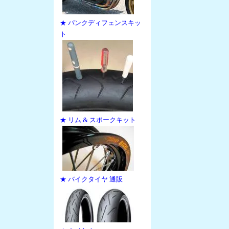
★ パンクディフェンスキッ
ト
★ リム & スポークキット
★ バイクタイヤ 通販