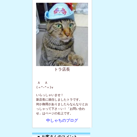
トラ店長
 Λ   Λ

(＝^-^＝)v
いらっしゃいませ！
新店長に就任しましたトラです。
何か御用がありましたらなんなりとお
っしゃって下さ～い！「お問い合わ
せ」はページの右上です。
中しゃちのブログ
▼
お客さんのコメント