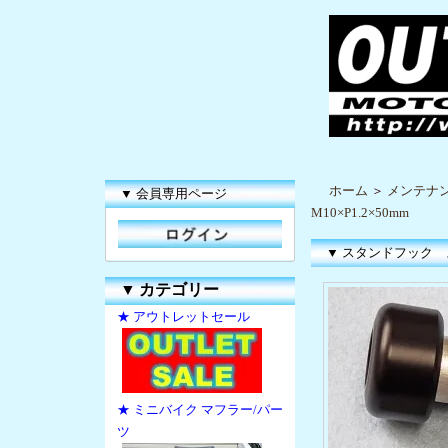
ホーム
＞
メンテナ
▼ 会員専用ページ
M10×P1.2×50mm
▼ スタンドフック ス
▼
カテゴリー
★ アウトレットセール
★ ミニバイク マフラー/パー
ツ