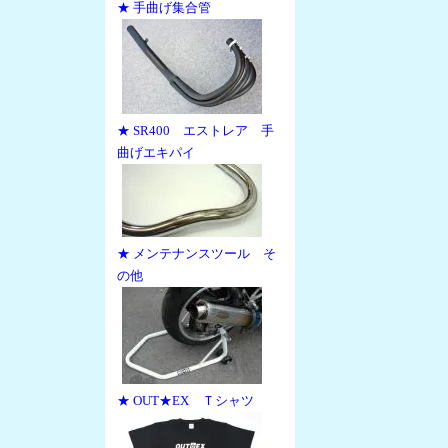
★ 手曲げ集合管
★ SR400 エストレア 手
曲げエキパイ
★ メンテナンスツール そ
の他
★ OUT★EX Ｔシャツ