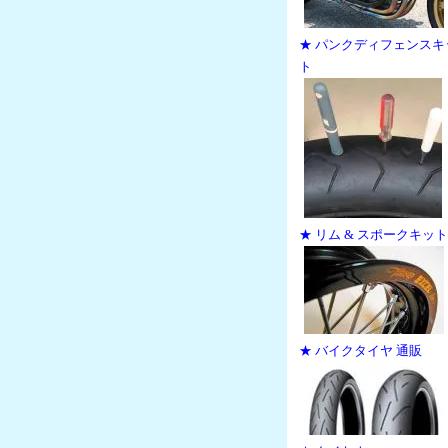
★ パンクディフェンスキ
ト
★ リム & スポークキット
★ バイクタイヤ 通販