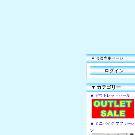
▼ 会員専用ページ
▼
カテゴリー
★ アウトレットセール
★ ミニバイク マフラー/
ツ