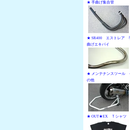
★ 手曲げ集合管
★ SR400 エストレア 
曲げエキパイ
★ メンテナンスツール 
の他
★ OUT★EX Ｔシャツ