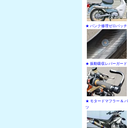
★ パンク修理ゼロパッチ
★ 振動吸収レバーガード
★ モタードマフラー & 
ツ