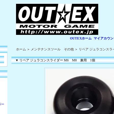
OUTEXホーム
マイアカウン
|
|
ホーム
＞
メンテナンスツール その他
＞
リペア ジュラコンスライ
▼ リペア ジュラコンスライダー M6 M8 兼用 1個
パー