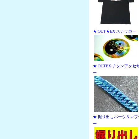
★ OUT★EX ステッカー
★ OUTEX チタンアクセ
ー
★ 掘り出しパーツ＆マフ
ー