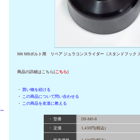
M6 M8ボルト用 リペア ジュラコンスライダー（スタンドフック
商品の詳細はこちら[
こちら
]
・
買い物を続ける
・
この商品について問い合わせる
・
この商品を友達に教える
パー
・ 型番
DS-M6-8
・ 定価
1,430円(税込)