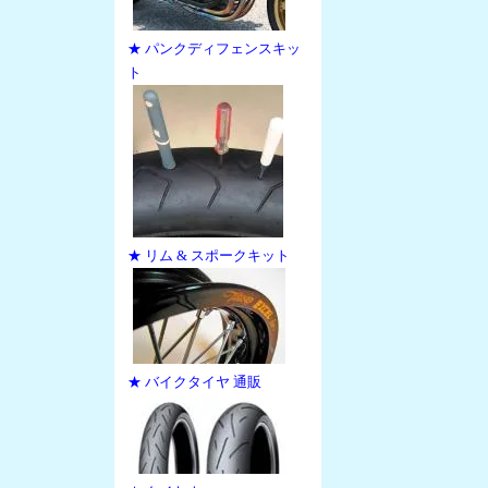
★ パンクディフェンスキッ
ト
★ リム & スポークキット
★ バイクタイヤ 通販