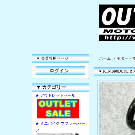
▼ 会員専用ページ
ホーム
＞
モタードマ
▼ KTM690DUKE
▼
カテゴリー
★ アウトレットセール
★ ミニバイク マフラー/パー
ツ