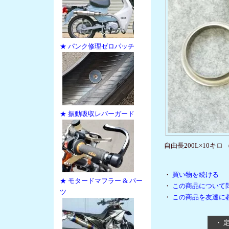
★ パンク修理ゼロパッチ
★ 振動吸収レバーガード
自由長200L×10
・
買い物を続ける
★ モタードマフラー & パー
・
この商品について
ツ
・
この商品を友達に
・ 