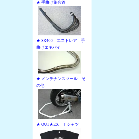
★ 手曲げ集合管
★ SR400 エストレア 手
曲げエキパイ
★ メンテナンスツール そ
の他
★ OUT★EX Ｔシャツ