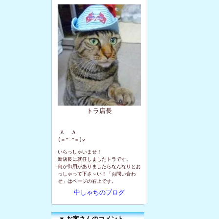
トラ店長
 Λ   Λ

(＝^-^＝)v
いらっしゃいませ！
新店長に就任しましたトラです。
何か御用がありましたらなんなりとお
っしゃって下さ～い！「お問い合わ
せ」はページの右上です。
中しゃちのブログ
▼
お客さんのコメント