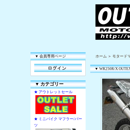
▼ 会員専用ページ
ホーム
＞
モタードマ
▼ WR250R/X OUTEX.
▼
カテゴリー
★ アウトレットセール
★ ミニバイク マフラー/パー
ツ