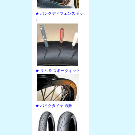
★ パンクディフェンスキッ
ト
★ リム & スポークキット
★ バイクタイヤ 通販