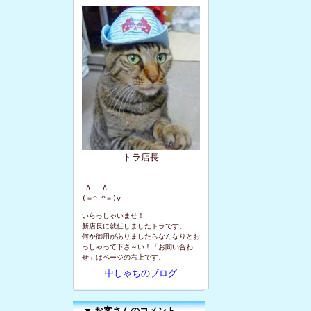
トラ店長
 Λ   Λ

(＝^-^＝)v
いらっしゃいませ！
新店長に就任しましたトラです。
何か御用がありましたらなんなりとお
っしゃって下さ～い！「お問い合わ
せ」はページの右上です。
中しゃちのブログ
▼
お客さんのコメント