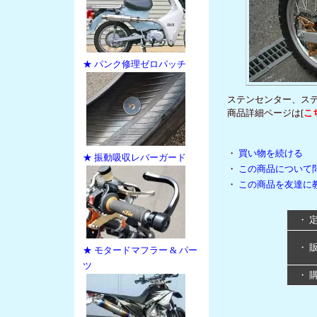
★ パンク修理ゼロパッチ
ステンセンター、ス
商品詳細ページは[
こ
・
買い物を続ける
★ 振動吸収レバーガード
・
この商品について
・
この商品を友達に
・ 
・ 
★ モタードマフラー & パー
ツ
・ 