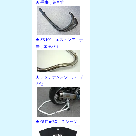
★ 手曲げ集合管
★ SR400 エストレア 手
曲げエキパイ
★ メンテナンスツール そ
の他
★ OUT★EX Ｔシャツ