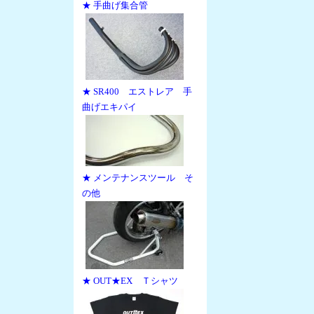
★ 手曲げ集合管
★ SR400 エストレア 手
曲げエキパイ
★ メンテナンスツール そ
の他
★ OUT★EX Ｔシャツ