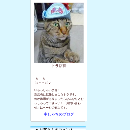
トラ店長
 Λ   Λ

(＝^-^＝)v
いらっしゃいませ！
新店長に就任しましたトラです。
何か御用がありましたらなんなりとお
っしゃって下さ～い！「お問い合わ
せ」はページの右上です。
中しゃちのブログ
▼
お客さんのコメント