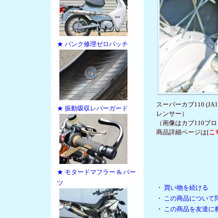
★ パンク修理ゼロパッチ
スーパーカブ110 (J
★ 振動吸収レバーガード
レンサー）
（画像はカブ110プロ
商品詳細ページは[
こ
★ モタードマフラー & パー
ツ
・
買い物を続ける
・
この商品について
・
この商品を友達に