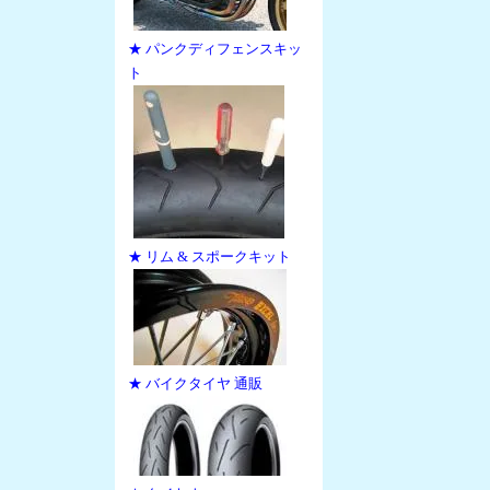
★ パンクディフェンスキッ
ト
★ リム & スポークキット
★ バイクタイヤ 通販