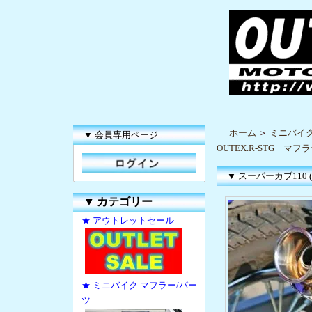
ホーム
＞
ミニバイク
▼ 会員専用ページ
OUTEX.R-STG マフ
▼ スーパーカブ110 (
▼
カテゴリー
★ アウトレットセール
★ ミニバイク マフラー/パー
ツ