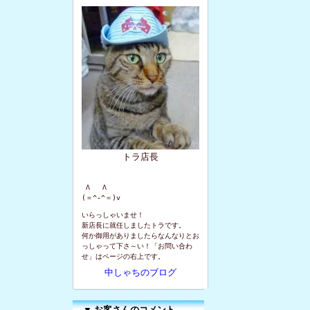
トラ店長
 Λ   Λ

(＝^-^＝)v
いらっしゃいませ！
新店長に就任しましたトラです。
何か御用がありましたらなんなりとお
っしゃって下さ～い！「お問い合わ
せ」はページの右上です。
中しゃちのブログ
▼
お客さんのコメント