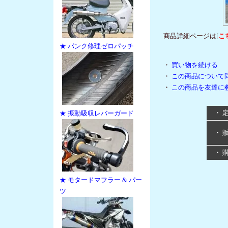
商品詳細ページは[
こ
★ パンク修理ゼロパッチ
・
買い物を続ける
・
この商品について
・
この商品を友達に
・ 
★ 振動吸収レバーガード
・ 
・ 
★ モタードマフラー & パー
ツ