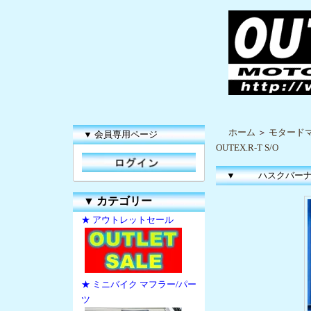
ホーム
＞
モタードマ
▼ 会員専用ページ
OUTEX.R-T S/O
▼
ハスクバーナ '0
▼
カテゴリー
★ アウトレットセール
★ ミニバイク マフラー/パー
ツ