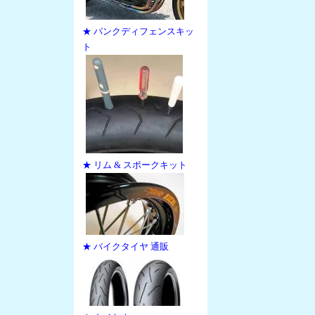
★ パンクディフェンスキッ
ト
★ リム & スポークキット
★ バイクタイヤ 通販