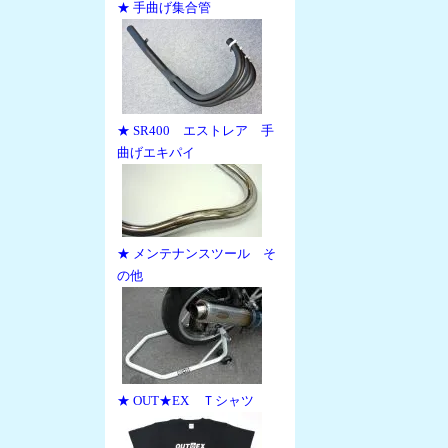
★ 手曲げ集合管
★ SR400 エストレア 手
曲げエキパイ
★ メンテナンスツール そ
の他
★ OUT★EX Ｔシャツ