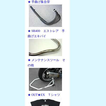
★ 手曲げ集合管
★ SR400 エストレア 手
曲げエキパイ
★ メンテナンスツール そ
の他
★ OUT★EX Ｔシャツ