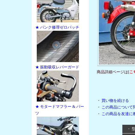
★ パンク修理ゼロパッチ
★ 振動吸収レバーガード
商品詳細ページは[
こ
・
買い物を続ける
★ モタードマフラー & パー
・
この商品について
ツ
・
この商品を友達に
・ 