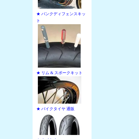
★ パンクディフェンスキッ
ト
★ リム & スポークキット
★ バイクタイヤ 通販