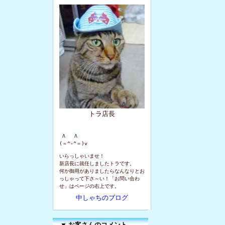
トラ店長
 Λ   Λ

(＝^-^＝)v
いらっしゃいませ！
新店長に就任しましたトラです。
何か御用がありましたらなんなりとお
っしゃって下さ～い！「お問い合わ
せ」はページの右上です。
中しゃちのブログ
▼
お客さんのコメント