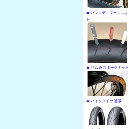
★ パンクディフェンスキ
ト
★ リム & スポークキット
★ バイクタイヤ 通販