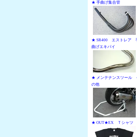
★ 手曲げ集合管
★ SR400 エストレア 
曲げエキパイ
★ メンテナンスツール 
の他
★ OUT★EX Ｔシャツ