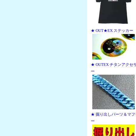
★ OUT★EX ステッカー
★ OUTEX チタンアクセ
ー
★ 掘り出しパーツ＆マフ
ー