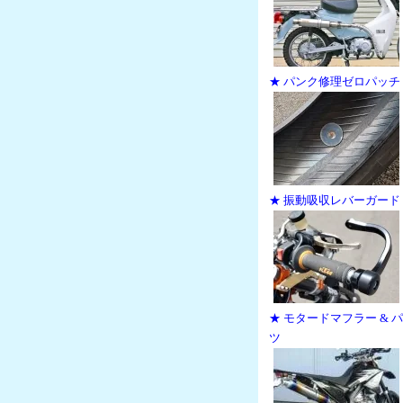
★ パンク修理ゼロパッチ
★ 振動吸収レバーガード
★ モタードマフラー & 
ツ