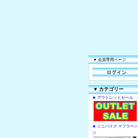
▼ 会員専用ページ
▼
カテゴリー
★ アウトレットセール
★ ミニバイク マフラー/
ツ