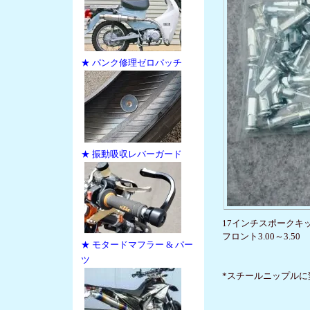
★ パンク修理ゼロパッチ
★ 振動吸収レバーガード
17インチスポークキ
フロント3.00～3.5
★ モタードマフラー & パー
ツ
*スチールニップルに