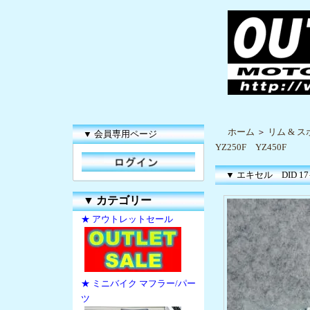
ホーム
＞
リム & 
▼ 会員専用ページ
YZ250F YZ450F
▼ エキセル DID 
▼
カテゴリー
★ アウトレットセール
★ ミニバイク マフラー/パー
ツ