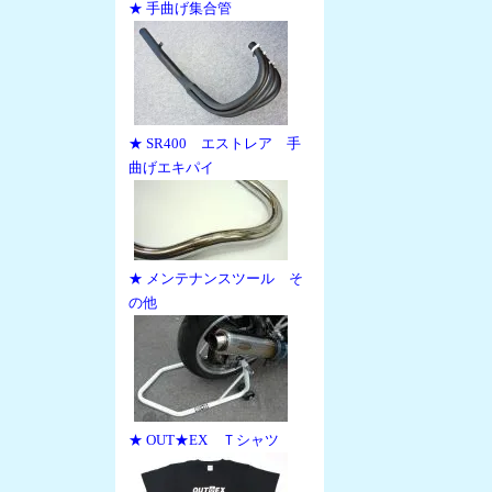
★ 手曲げ集合管
★ SR400 エストレア 手
曲げエキパイ
★ メンテナンスツール そ
の他
★ OUT★EX Ｔシャツ