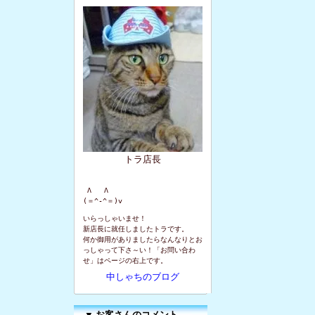
トラ店長
 Λ   Λ

(＝^-^＝)v
いらっしゃいませ！
新店長に就任しましたトラです。
何か御用がありましたらなんなりとお
っしゃって下さ～い！「お問い合わ
せ」はページの右上です。
中しゃちのブログ
▼
お客さんのコメント