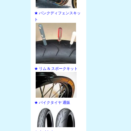
★ パンクディフェンスキッ
ト
★ リム & スポークキット
★ バイクタイヤ 通販