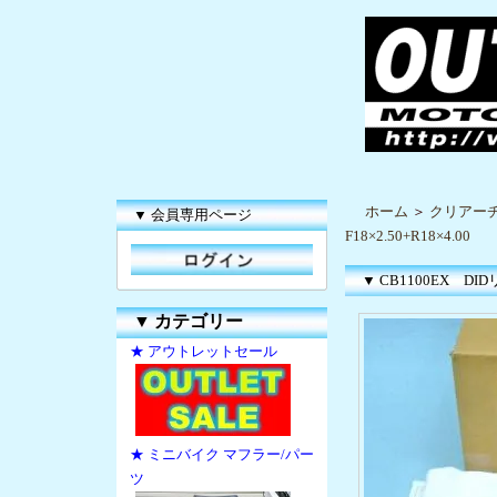
ホーム
＞
クリアー
▼ 会員専用ページ
F18×2.50+R18×4.00
▼ CB1100EX DID
▼
カテゴリー
★ アウトレットセール
★ ミニバイク マフラー/パー
ツ