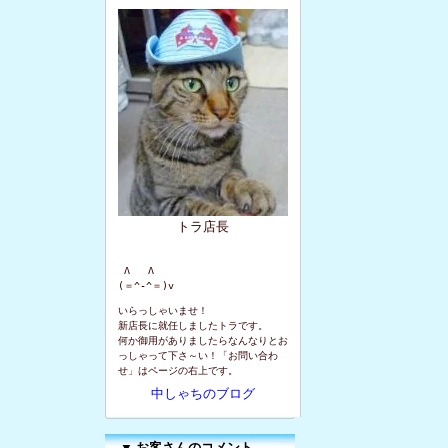
トラ店長
 Λ   Λ

(＝^-^＝)v
いらっしゃいませ！
新店長に就任しましたトラです。
何か御用がありましたらなんなりとお
っしゃって下さ～い！「お問い合わ
せ」はページの右上です。
中しゃちのブログ
▼
お客さんのコメント