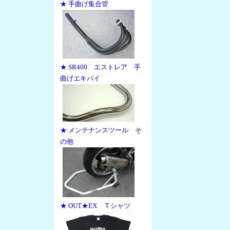
★ 手曲げ集合管
★ SR400 エストレア 手
曲げエキパイ
★ メンテナンスツール そ
の他
★ OUT★EX Ｔシャツ