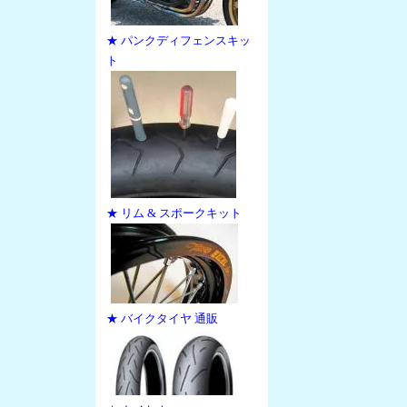
★ パンクディフェンスキッ
ト
★ リム & スポークキット
★ バイクタイヤ 通販