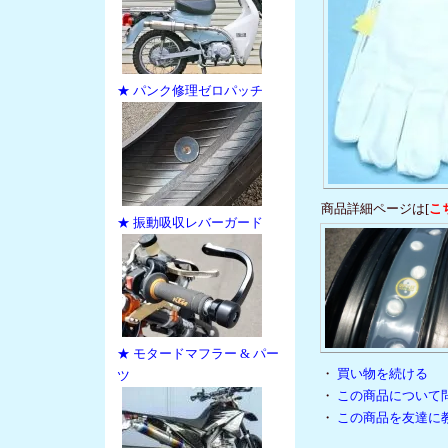
★ パンク修理ゼロパッチ
商品詳細ページは[
こ
★ 振動吸収レバーガード
★ モタードマフラー & パー
・
買い物を続ける
ツ
・
この商品について
・
この商品を友達に