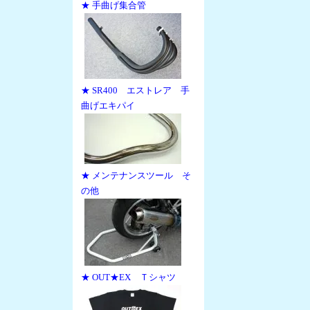
★ 手曲げ集合管
★ SR400 エストレア 手
曲げエキパイ
★ メンテナンスツール そ
の他
★ OUT★EX Ｔシャツ