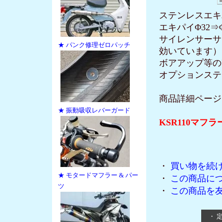
ステンレスエキ
エキパイΦ32⇒Φ3
サイレンサーサイ
★ パンク修理ゼロパッチ
効いています
ボアアップ等の
オプションステン
商品詳細ページ
★ 振動吸収レバーガード
KSR110マフ
・
買い物を続
★ モタードマフラー & パー
・
この商品に
ツ
・
この商品を
・ 