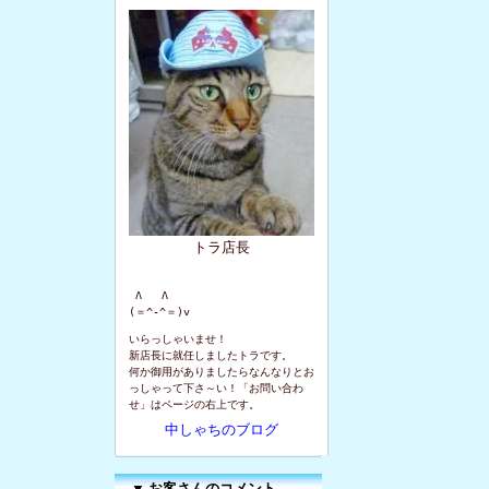
トラ店長
 Λ   Λ

(＝^-^＝)v
いらっしゃいませ！
新店長に就任しましたトラです。
何か御用がありましたらなんなりとお
っしゃって下さ～い！「お問い合わ
せ」はページの右上です。
中しゃちのブログ
▼
お客さんのコメント