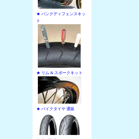
★ パンクディフェンスキッ
ト
★ リム & スポークキット
★ バイクタイヤ 通販