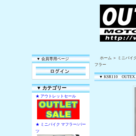
ホーム
＞
ミニバイク
▼ 会員専用ページ
フラー
▼ KSR110 OUTE
▼
カテゴリー
★ アウトレットセール
★ ミニバイク マフラー/パー
ツ