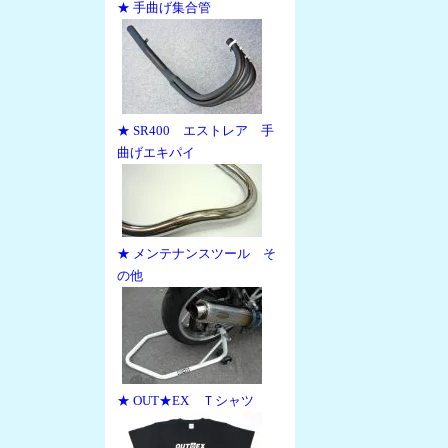
★ 手曲げ集合管
★ SR400 エストレア 手
曲げエキパイ
★ メンテナンスツール そ
の他
★ OUT★EX Ｔシャツ