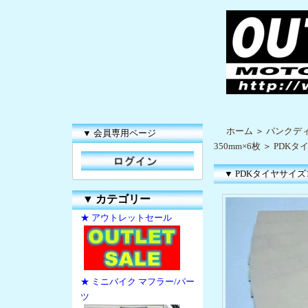
ホーム
＞
パンクデ
▼ 会員専用ページ
350mm×6枚
＞
PDKタイ
▼ PDKタイヤサイズ1
▼
カテゴリー
★ アウトレットセール
★ ミニバイク マフラー/パー
ツ