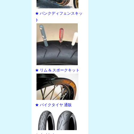
★ パンクディフェンスキッ
ト
★ リム & スポークキット
★ バイクタイヤ 通販