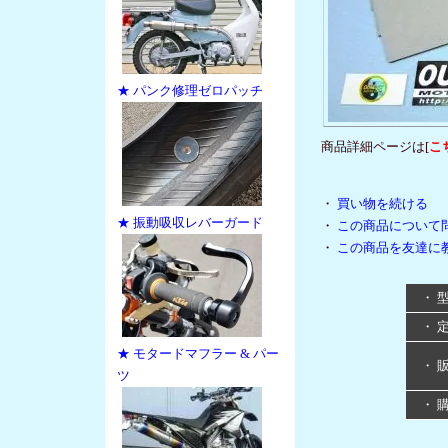
★ パンク修理ゼロパッチ
商品詳細ページは[
こ
・
買い物を続ける
★ 振動吸収レバーガード
・
この商品について
・
この商品を友達に
・ 
・ 
★ モタードマフラー & パー
・ 
ツ
・ 