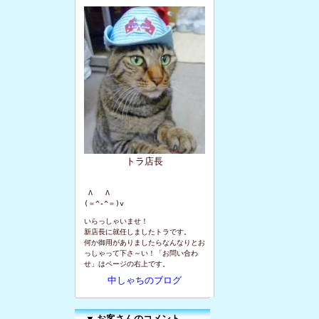
トラ店長
 Λ   Λ

(＝^-^＝)v
いらっしゃいませ！
新店長に就任しましたトラです。
何か御用がありましたらなんなりとお
っしゃって下さ～い！「お問い合わ
せ」はページの右上です。
中しゃちのブログ
▼
お客さんのコメント