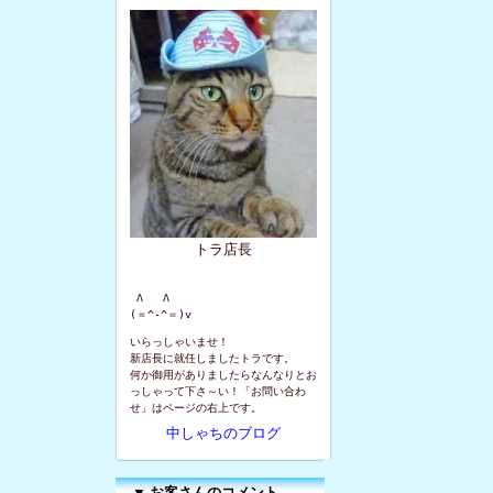
トラ店長
 Λ   Λ

(＝^-^＝)v
いらっしゃいませ！
新店長に就任しましたトラです。
何か御用がありましたらなんなりとお
っしゃって下さ～い！「お問い合わ
せ」はページの右上です。
中しゃちのブログ
▼
お客さんのコメント