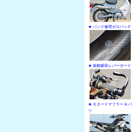
★ パンク修理ゼロパッチ
★ 振動吸収レバーガード
★ モタードマフラー & 
ツ