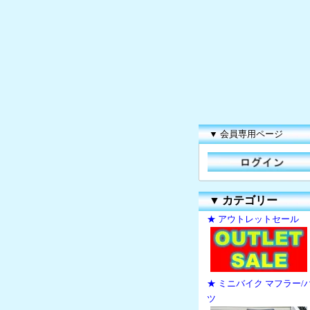
▼ 会員専用ページ
▼
カテゴリー
★ アウトレットセール
★ ミニバイク マフラー/
ツ