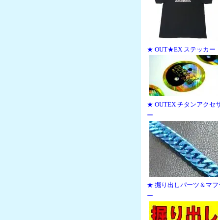
★ OUT★EX ステッカー
★ OUTEX チタンアクセ
ー
★ 掘り出しパーツ＆マフ
ー