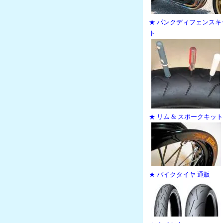
★ パンクディフェンスキ
ト
★ リム & スポークキット
★ バイクタイヤ 通販