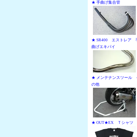
★ 手曲げ集合管
★ SR400 エストレア 
曲げエキパイ
★ メンテナンスツール 
の他
★ OUT★EX Ｔシャツ