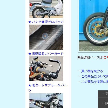
★ パンク修理ゼロパッチ
★ 振動吸収レバーガード
商品詳細ページは[
こ
・
買い物を続ける
・
この商品について
・
この商品を友達に
★ モタードマフラー & パー
ツ
・ 
・ 