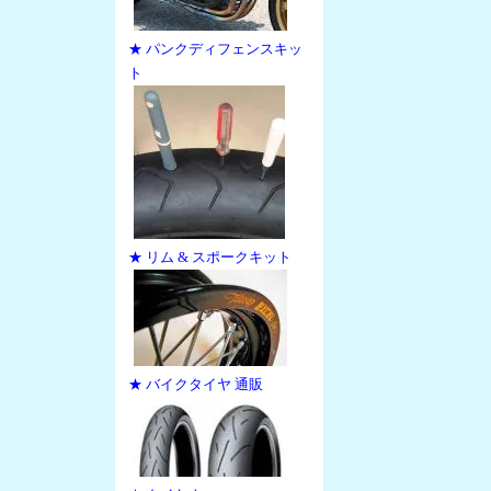
★ パンクディフェンスキッ
ト
★ リム & スポークキット
★ バイクタイヤ 通販