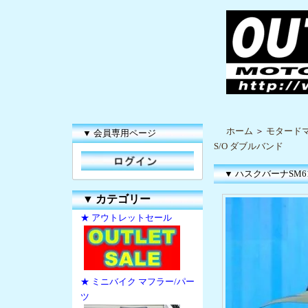
ホーム
＞
モタードマ
▼ 会員専用ページ
S/O ダブルバンド
▼ ハスクバーナSM610
▼
カテゴリー
★ アウトレットセール
★ ミニバイク マフラー/パー
ツ