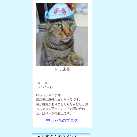
トラ店長
 Λ   Λ

(＝^-^＝)v
いらっしゃいませ！
新店長に就任しましたトラです。
何か御用がありましたらなんなりとお
っしゃって下さ～い！「お問い合わ
せ」はページの右上です。
中しゃちのブログ
▼
お客さんのコメント