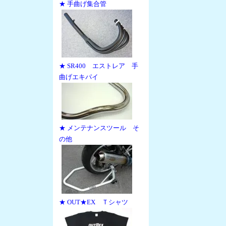
★ 手曲げ集合管
★ SR400 エストレア 手
曲げエキパイ
★ メンテナンスツール そ
の他
★ OUT★EX Ｔシャツ