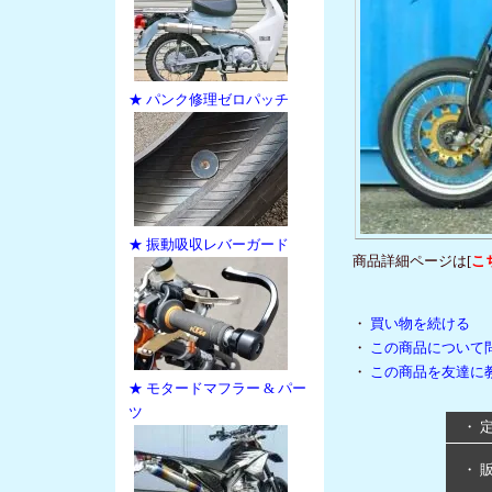
★ パンク修理ゼロパッチ
★ 振動吸収レバーガード
商品詳細ページは[
こ
・
買い物を続ける
・
この商品について
・
この商品を友達に
★ モタードマフラー & パー
ツ
・ 
・ 