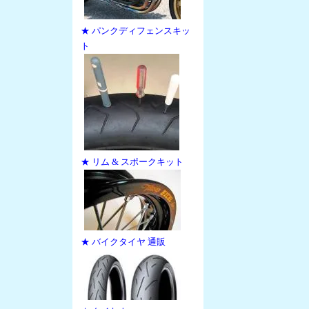
★ パンクディフェンスキッ
ト
★ リム & スポークキット
★ バイクタイヤ 通販