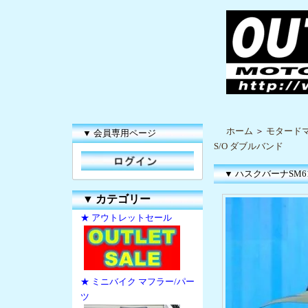
ホーム
＞
モタードマ
▼ 会員専用ページ
S/O ダブルバンド
▼ ハスクバーナSM610
▼
カテゴリー
★ アウトレットセール
★ ミニバイク マフラー/パー
ツ