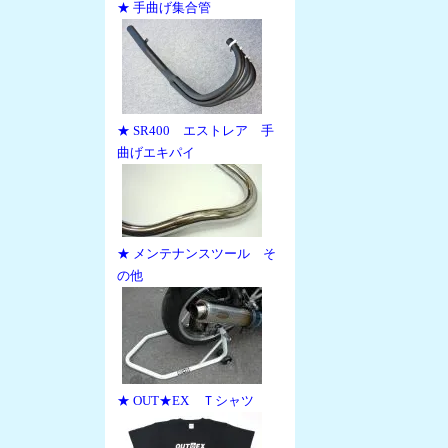
★ 手曲げ集合管
★ SR400 エストレア 手
曲げエキパイ
★ メンテナンスツール そ
の他
★ OUT★EX Ｔシャツ