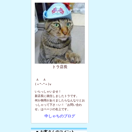
トラ店長
 Λ   Λ

(＝^-^＝)v
いらっしゃいませ！
新店長に就任しましたトラです。
何か御用がありましたらなんなりとお
っしゃって下さ～い！「お問い合わ
せ」はページの右上です。
中しゃちのブログ
▼
お客さんのコメント