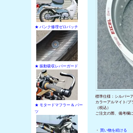
★ パンク修理ゼロパッチ
★ 振動吸収レバーガード
標準仕様：シルバーア
カラーアルマイト/ブ
★ モタードマフラー & パー
（税込）
ツ
ご注文の際、備考欄
・
買い物を続ける