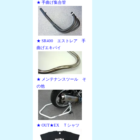
★ 手曲げ集合管
★ SR400 エストレア 手
曲げエキパイ
★ メンテナンスツール そ
の他
★ OUT★EX Ｔシャツ