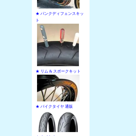
★ パンクディフェンスキッ
ト
★ リム & スポークキット
★ バイクタイヤ 通販