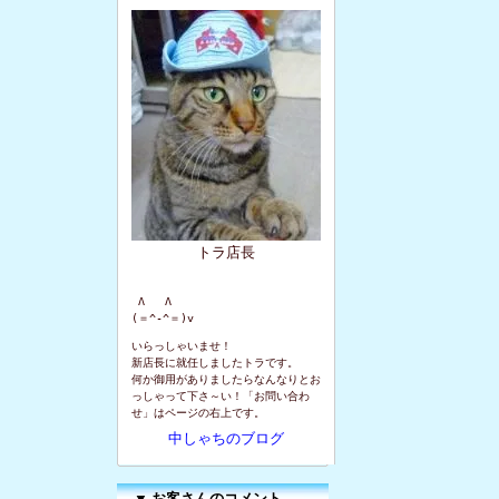
トラ店長
 Λ   Λ

(＝^-^＝)v
いらっしゃいませ！
新店長に就任しましたトラです。
何か御用がありましたらなんなりとお
っしゃって下さ～い！「お問い合わ
せ」はページの右上です。
中しゃちのブログ
▼
お客さんのコメント