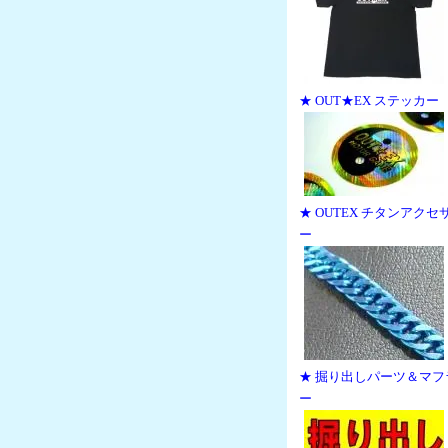
★ OUT★EX ステッカー
★ OUTEX チタンアクセ
ー
★ 掘り出しパーツ＆マフ
ー