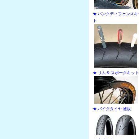
★ パンクディフェンスキ
ト
★ リム & スポークキット
★ バイクタイヤ 通販