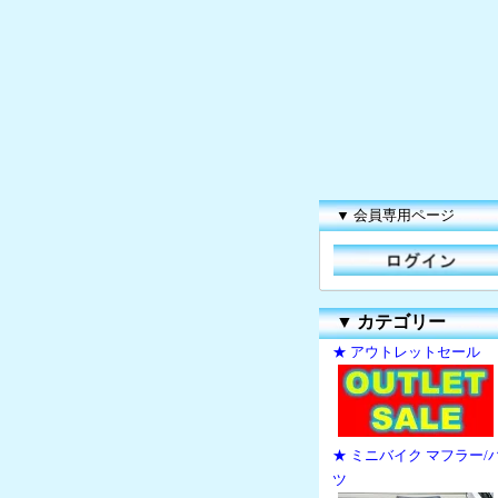
▼ 会員専用ページ
▼
カテゴリー
★ アウトレットセール
★ ミニバイク マフラー/
ツ