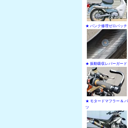
★ パンク修理ゼロパッチ
★ 振動吸収レバーガード
★ モタードマフラー & 
ツ