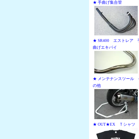
★ 手曲げ集合管
★ SR400 エストレア 
曲げエキパイ
★ メンテナンスツール 
の他
★ OUT★EX Ｔシャツ