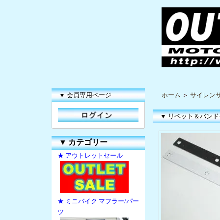
▼ 会員専用ページ
ホーム
＞
サイレン
▼ リベット＆バンド
▼
カテゴリー
★ アウトレットセール
★ ミニバイク マフラー/パー
ツ