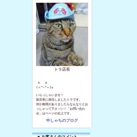
トラ店長
 Λ   Λ

(＝^-^＝)v
いらっしゃいませ！
新店長に就任しましたトラです。
何か御用がありましたらなんなりとお
っしゃって下さ～い！「お問い合わ
せ」はページの右上です。
中しゃちのブログ
▼
お客さんのコメント