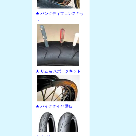
★ パンクディフェンスキッ
ト
★ リム & スポークキット
★ バイクタイヤ 通販