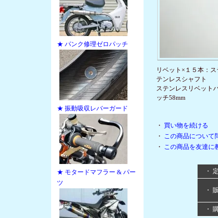
★ パンク修理ゼロパッチ
リベット×１５本：ステ
テンレスシャフト
ステンレスリベットバ
ッチ58mm
★ 振動吸収レバーガード
・
買い物を続ける
・
この商品について
・
この商品を友達に
・ 
★ モタードマフラー & パー
ツ
・ 
・ 