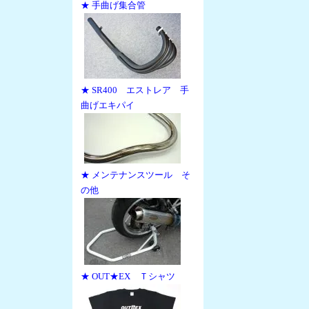
★ 手曲げ集合管
★ SR400 エストレア 手
曲げエキパイ
★ メンテナンスツール そ
の他
★ OUT★EX Ｔシャツ