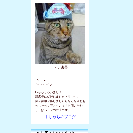
トラ店長
 Λ   Λ

(＝^-^＝)v
いらっしゃいませ！
新店長に就任しましたトラです。
何か御用がありましたらなんなりとお
っしゃって下さ～い！「お問い合わ
せ」はページの右上です。
中しゃちのブログ
▼
お客さんのコメント