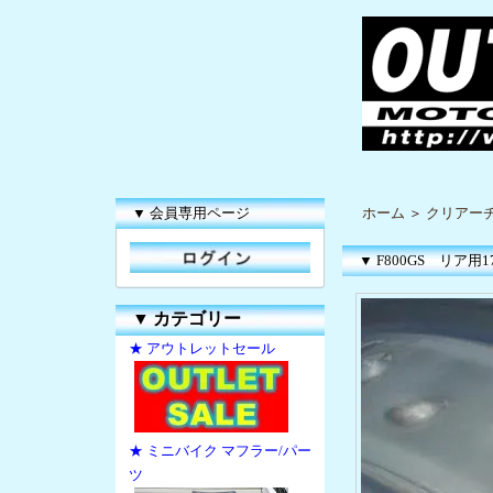
▼ 会員専用ページ
ホーム
＞
クリアー
▼ F800GS リア用17
▼
カテゴリー
★ アウトレットセール
★ ミニバイク マフラー/パー
ツ