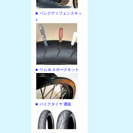
★ パンクディフェンスキッ
ト
★ リム & スポークキット
★ バイクタイヤ 通販