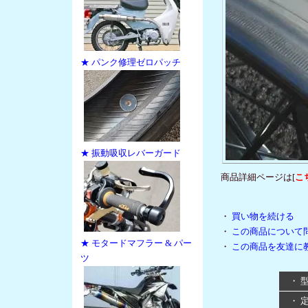
★ パンク修理ゼロパッチ
★ 振動吸収レバーガード
商品詳細ページは[
こ
・
買い物を続ける
・
この商品について
★ モタードマフラー & パー
・
この商品を友達に
ツ
・ 
・ 