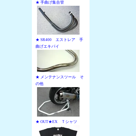
★ 手曲げ集合管
★ SR400 エストレア 手
曲げエキパイ
★ メンテナンスツール そ
の他
★ OUT★EX Ｔシャツ