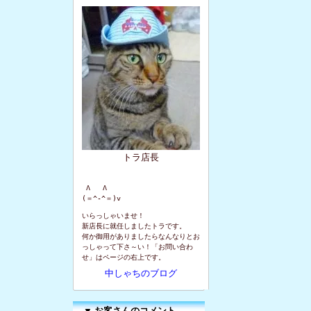
トラ店長
 Λ   Λ

(＝^-^＝)v
いらっしゃいませ！
新店長に就任しましたトラです。
何か御用がありましたらなんなりとお
っしゃって下さ～い！「お問い合わ
せ」はページの右上です。
中しゃちのブログ
▼
お客さんのコメント