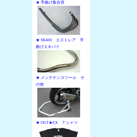
★ 手曲げ集合管
★ SR400 エストレア 手
曲げエキパイ
★ メンテナンスツール そ
の他
★ OUT★EX Ｔシャツ