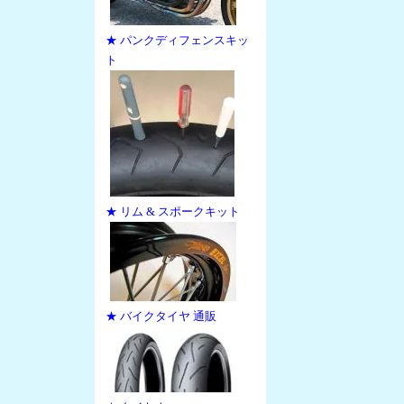
★ パンクディフェンスキッ
ト
★ リム & スポークキット
★ バイクタイヤ 通販