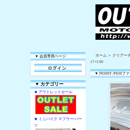
ホーム
＞
クリアー
▼ 会員専用ページ
17×3.00
▼ F650ST /F65
▼
カテゴリー
★ アウトレットセール
★ ミニバイク マフラー/パー
ツ