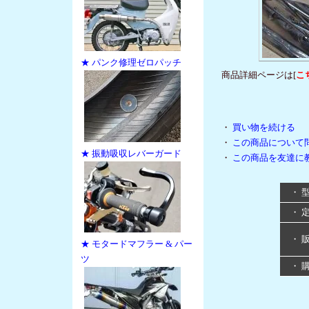
★ パンク修理ゼロパッチ
商品詳細ページは[
こ
・
買い物を続ける
・
この商品について
★ 振動吸収レバーガード
・
この商品を友達に
・ 
・ 
・ 
★ モタードマフラー & パー
ツ
・ 