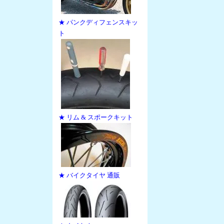
★ パンクディフェンスキッ
ト
★ リム & スポークキット
★ バイクタイヤ 通販