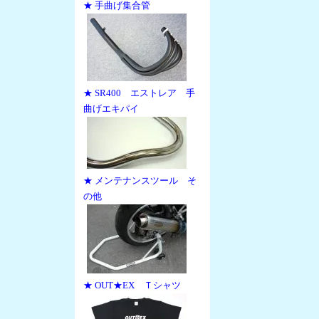
★ 手曲げ集合管
★ SR400 エストレア 手
曲げエキパイ
★ メンテナンスツール そ
の他
★ OUT★EX Ｔシャツ