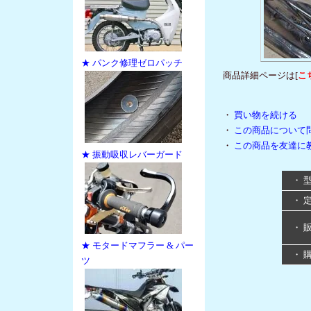
★ パンク修理ゼロパッチ
商品詳細ページは[
こ
・
買い物を続ける
・
この商品について
・
この商品を友達に
★ 振動吸収レバーガード
・ 
・ 
・ 
★ モタードマフラー & パー
・ 
ツ