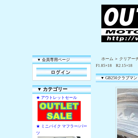
ホーム
＞
クリアー
▼ 会員専用ページ
F1.85×18 R2.15×18
▼ GB250クラブマン 
▼
カテゴリー
★ アウトレットセール
★ ミニバイク マフラー/パー
ツ