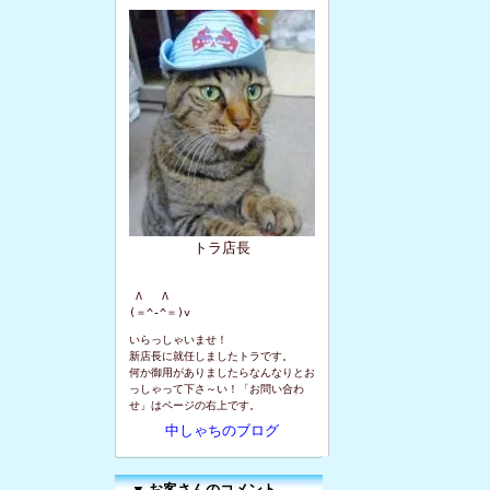
トラ店長
 Λ   Λ

(＝^-^＝)v
いらっしゃいませ！
新店長に就任しましたトラです。
何か御用がありましたらなんなりとお
っしゃって下さ～い！「お問い合わ
せ」はページの右上です。
中しゃちのブログ
▼
お客さんのコメント