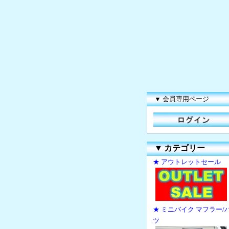
▼ 会員専用ページ
▼
カテゴリー
★ アウトレットセール
★ ミニバイク マフラー/
ツ