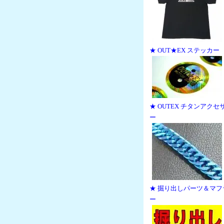
★ OUT★EX ステッカー
★ OUTEX チタンアクセ
ー
★ 掘り出しパーツ＆マフ
ー