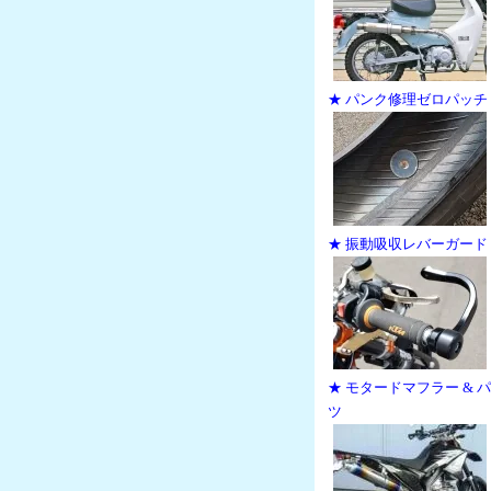
★ パンク修理ゼロパッチ
★ 振動吸収レバーガード
★ モタードマフラー & 
ツ