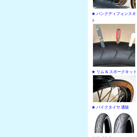
★ パンクディフェンスキ
ト
★ リム & スポークキット
★ バイクタイヤ 通販