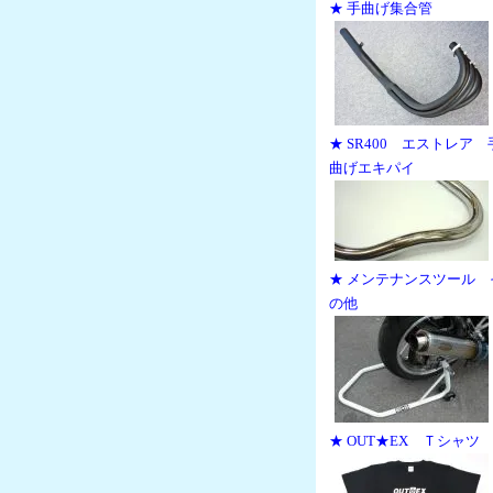
★ 手曲げ集合管
★ SR400 エストレア 
曲げエキパイ
★ メンテナンスツール 
の他
★ OUT★EX Ｔシャツ