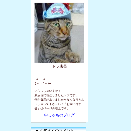
トラ店長
 Λ   Λ

(＝^-^＝)v
いらっしゃいませ！
新店長に就任しましたトラです。
何か御用がありましたらなんなりとお
っしゃって下さ～い！「お問い合わ
せ」はページの右上です。
中しゃちのブログ
▼
お客さんのコメント