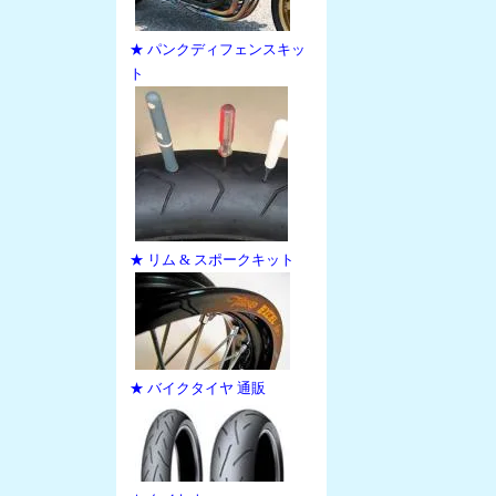
★ パンクディフェンスキッ
ト
★ リム & スポークキット
★ バイクタイヤ 通販