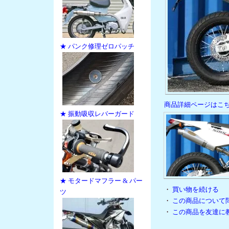
★ パンク修理ゼロパッチ
商品詳細ページはこ
★ 振動吸収レバーガード
★ モタードマフラー & パー
・
買い物を続ける
ツ
・
この商品について
・
この商品を友達に