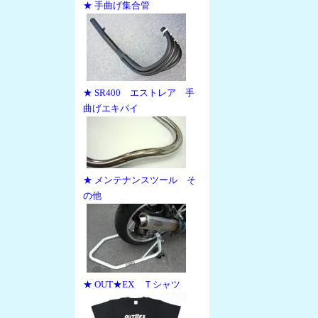
★ 手曲げ集合管
★ SR400 エストレア 手
曲げエキパイ
★ メンテナンスツール そ
の他
★ OUT★EX Ｔシャツ