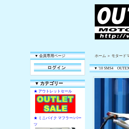
▼ 会員専用ページ
ホーム
＞
モタードマ
▼ '10 SMS4 OUTEX
▼
カテゴリー
★ アウトレットセール
★ ミニバイク マフラー/パー
ツ