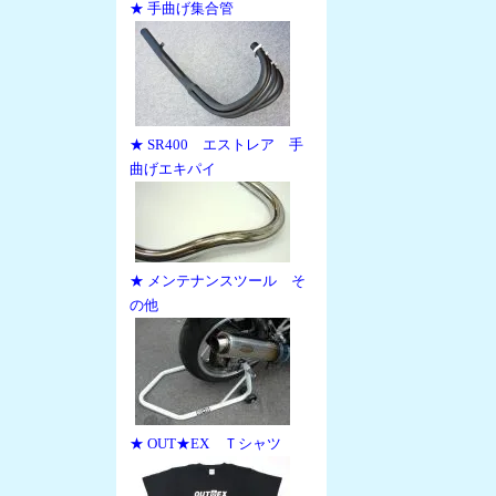
★ 手曲げ集合管
★ SR400 エストレア 手
曲げエキパイ
★ メンテナンスツール そ
の他
★ OUT★EX Ｔシャツ