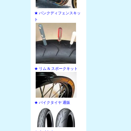
★ パンクディフェンスキッ
ト
★ リム & スポークキット
★ バイクタイヤ 通販