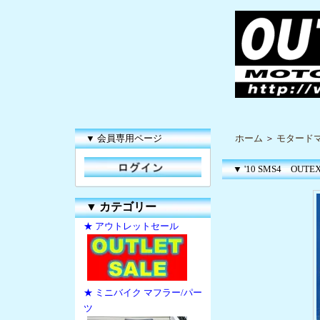
▼ 会員専用ページ
ホーム
＞
モタードマ
▼ '10 SMS4 OUTEX
▼
カテゴリー
★ アウトレットセール
★ ミニバイク マフラー/パー
ツ