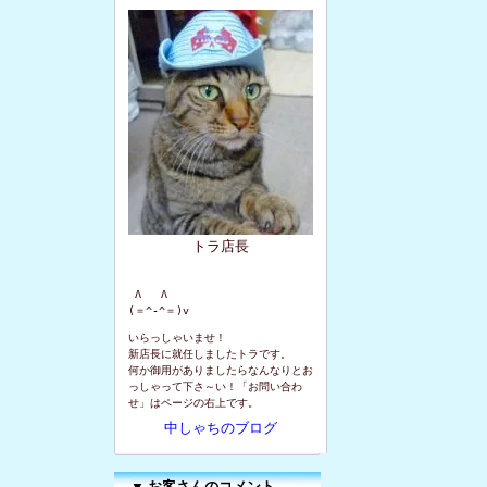
トラ店長
 Λ   Λ

(＝^-^＝)v
いらっしゃいませ！
新店長に就任しましたトラです。
何か御用がありましたらなんなりとお
っしゃって下さ～い！「お問い合わ
せ」はページの右上です。
中しゃちのブログ
▼
お客さんのコメント