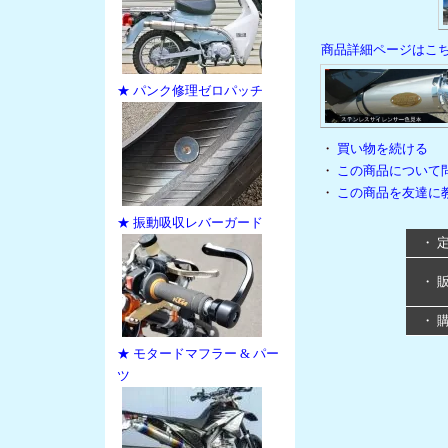
商品詳細ページはこ
★ パンク修理ゼロパッチ
・
買い物を続ける
・
この商品について
・
この商品を友達に
★ 振動吸収レバーガード
・ 
・ 
・ 
★ モタードマフラー & パー
ツ