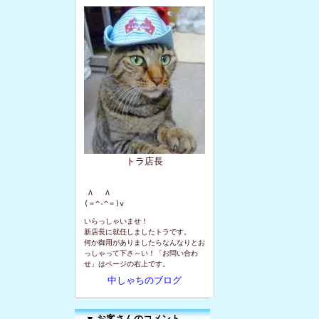
トラ店長
 Λ   Λ

(＝^-^＝)v
いらっしゃいませ！
新店長に就任しましたトラです。
何か御用がありましたらなんなりとお
っしゃって下さ～い！「お問い合わ
せ」はページの右上です。
中しゃちのブログ
▼
お客さんのコメント