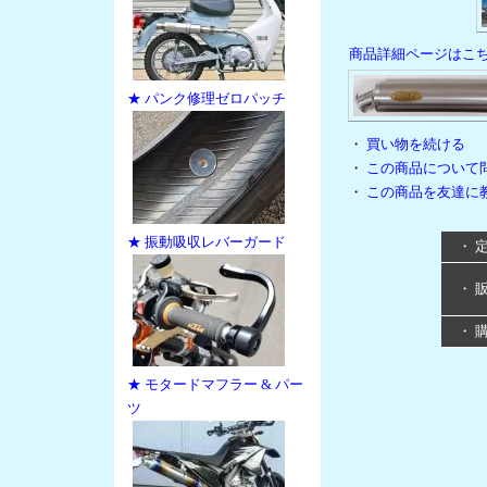
商品詳細ページはこ
★ パンク修理ゼロパッチ
・
買い物を続ける
・
この商品について
・
この商品を友達に
★ 振動吸収レバーガード
・ 
・ 
・ 
★ モタードマフラー & パー
ツ