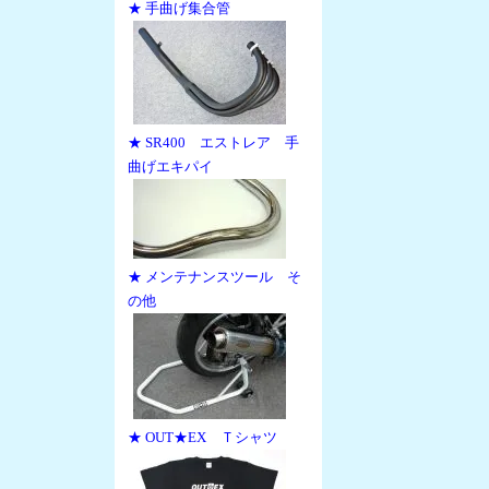
★ 手曲げ集合管
★ SR400 エストレア 手
曲げエキパイ
★ メンテナンスツール そ
の他
★ OUT★EX Ｔシャツ