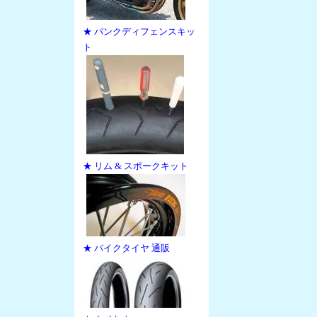
★ パンクディフェンスキッ
ト
★ リム & スポークキット
★ バイクタイヤ 通販