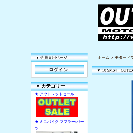
▼ 会員専用ページ
ホーム
＞
モタードマ
▼ '10 SMS4 OUTEX
▼
カテゴリー
★ アウトレットセール
★ ミニバイク マフラー/パー
ツ