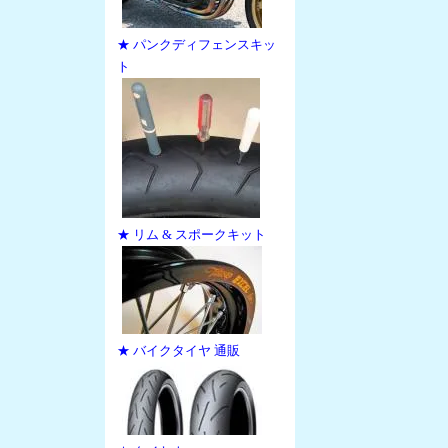
★ パンクディフェンスキッ
ト
★ リム & スポークキット
★ バイクタイヤ 通販