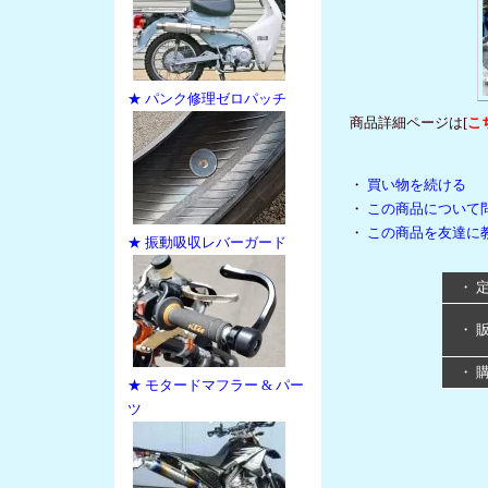
★ パンク修理ゼロパッチ
商品詳細ページは[
こ
・
買い物を続ける
・
この商品について
・
この商品を友達に
★ 振動吸収レバーガード
・ 
・ 
・ 
★ モタードマフラー & パー
ツ