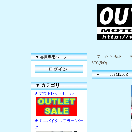
ホーム
＞
モタードマ
▼ 会員専用ページ
STG(S/O)
▼
09SM250R O
▼
カテゴリー
★ アウトレットセール
★ ミニバイク マフラー/パー
ツ