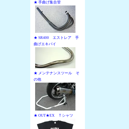
★ 手曲げ集合管
★ SR400 エストレア 手
曲げエキパイ
★ メンテナンスツール そ
の他
★ OUT★EX Ｔシャツ