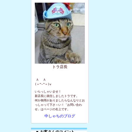
トラ店長
 Λ   Λ

(＝^-^＝)v
いらっしゃいませ！
新店長に就任しましたトラです。
何か御用がありましたらなんなりとお
っしゃって下さ～い！「お問い合わ
せ」はページの右上です。
中しゃちのブログ
▼
お客さんのコメント