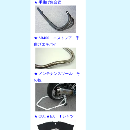
★ 手曲げ集合管
★ SR400 エストレア 手
曲げエキパイ
★ メンテナンスツール そ
の他
★ OUT★EX Ｔシャツ