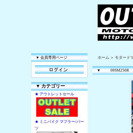
▼ 会員専用ページ
ホーム
＞
モタードマ
▼
09SM250R O
▼
カテゴリー
★ アウトレットセール
★ ミニバイク マフラー/パー
ツ