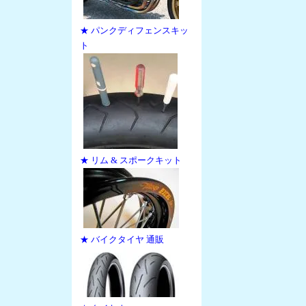
★ パンクディフェンスキッ
ト
★ リム & スポークキット
★ バイクタイヤ 通販