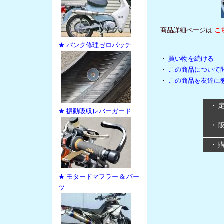
商品詳細ページは[
こ
★ パンク修理ゼロパッチ
・
買い物を続ける
・
この商品について
・
この商品を友達に
・ 
★ 振動吸収レバーガード
・ 
・ 
★ モタードマフラー & パー
ツ