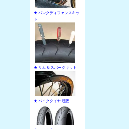
★ パンクディフェンスキッ
ト
★ リム & スポークキット
★ バイクタイヤ 通販