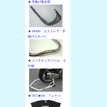
★ 手曲げ集合管
★ SR400 エストレア 手
曲げエキパイ
★ メンテナンスツール そ
の他
★ OUT★EX Ｔシャツ