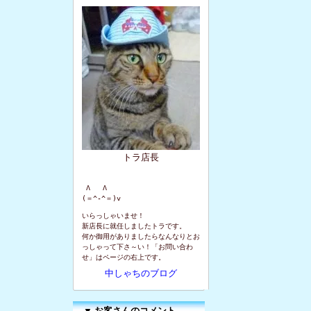
トラ店長
 Λ   Λ

(＝^-^＝)v
いらっしゃいませ！
新店長に就任しましたトラです。
何か御用がありましたらなんなりとお
っしゃって下さ～い！「お問い合わ
せ」はページの右上です。
中しゃちのブログ
▼
お客さんのコメント