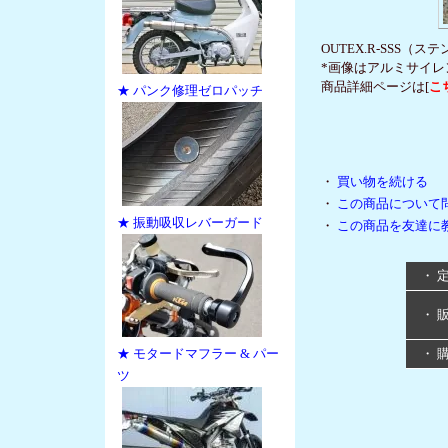
OUTEX.R-SS
*画像はアルミサイレ
商品詳細ページは[
こ
★ パンク修理ゼロパッチ
・
買い物を続ける
・
この商品について
★ 振動吸収レバーガード
・
この商品を友達に
・ 
・ 
★ モタードマフラー & パー
・ 
ツ