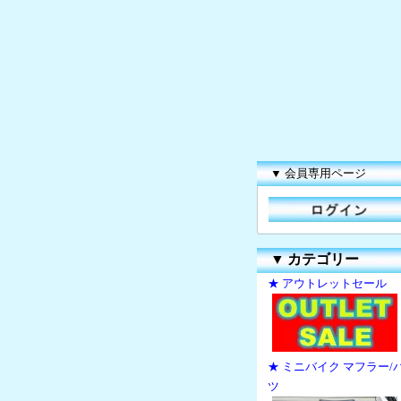
▼ 会員専用ページ
▼
カテゴリー
★ アウトレットセール
★ ミニバイク マフラー/
ツ