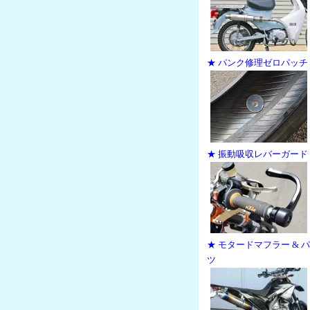
★ パンク修理ゼロパッチ
★ 振動吸収レバーガード
★ モタードマフラー & 
ツ