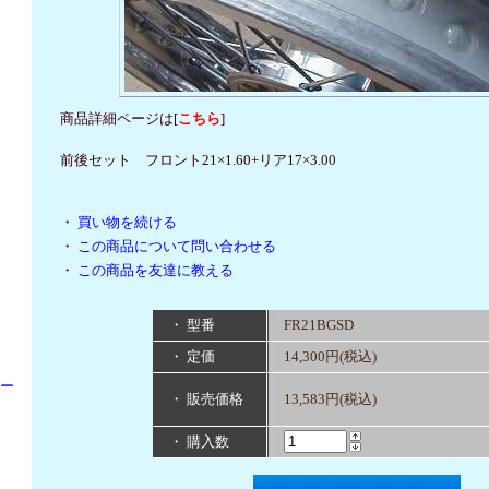
商品詳細ページは[
こちら
]
前後セット フロント21×1.60+リア17×3.00
・
買い物を続ける
・
この商品について問い合わせる
・
この商品を友達に教える
・ 型番
FR21BGSD
・ 定価
14,300円(税込)
パー
・ 販売価格
13,583円(税込)
・ 購入数