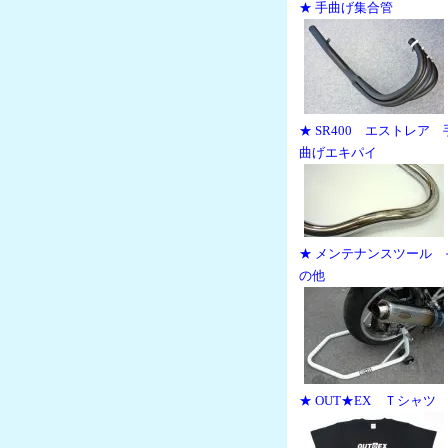
★ 手曲げ集合管
★ SR400 エストレア 
曲げエキパイ
★ メンテナンスツール 
の他
★ OUT★EX Ｔシャツ