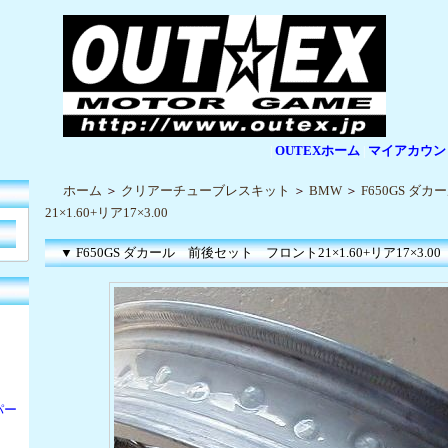
OUTEXホーム
マイアカウン
|
|
ホーム
＞
クリアーチューブレスキット
＞
BMW
＞
F650GS 
21×1.60+リア17×3.00
▼ F650GS ダカール 前後セット フロント21×1.60+リア17×3.00
パー