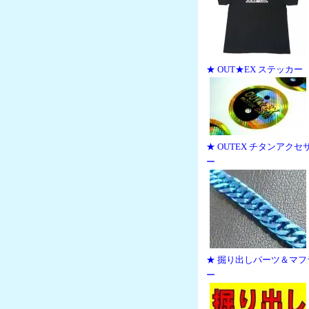
★ OUT★EX ステッカー
★ OUTEX チタンアクセ
ー
★ 掘り出しパーツ＆マフ
ー