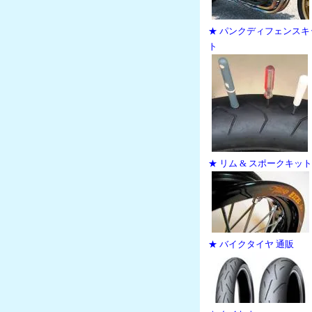
★ パンクディフェンスキ
ト
★ リム & スポークキット
★ バイクタイヤ 通販