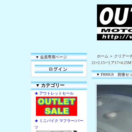
ホーム
＞
クリアー
▼ 会員専用ページ
21×2.15+リア17×4.25M
▼ F800GS 前後セッ
▼
カテゴリー
★ アウトレットセール
★ ミニバイク マフラー/パー
ツ