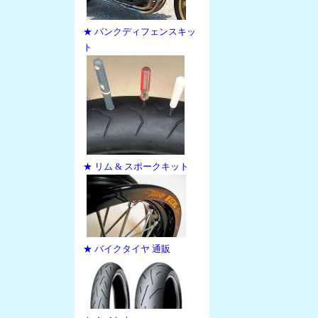
★ パンクディフェンスキッ
ト
★ リム & スポークキット
★ バイクタイヤ 通販