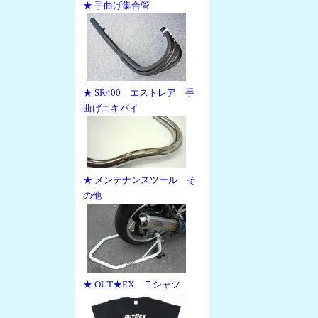
★ 手曲げ集合管
★ SR400 エストレア 手
曲げエキパイ
★ メンテナンスツール そ
の他
★ OUT★EX Ｔシャツ