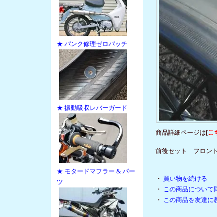
★ パンク修理ゼロパッチ
★ 振動吸収レバーガード
商品詳細ページは[
こ
前後セット フロント21×
★ モタードマフラー & パー
・
買い物を続ける
ツ
・
この商品について
・
この商品を友達に