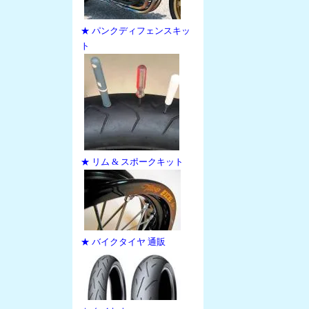
★ パンクディフェンスキッ
ト
★ リム & スポークキット
★ バイクタイヤ 通販