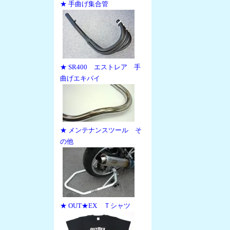
★ 手曲げ集合管
★ SR400 エストレア 手
曲げエキパイ
★ メンテナンスツール そ
の他
★ OUT★EX Ｔシャツ