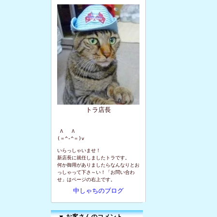
トラ店長
 Λ   Λ

(＝^-^＝)v
いらっしゃいませ！
新店長に就任しましたトラです。
何か御用がありましたらなんなりとお
っしゃって下さ～い！「お問い合わ
せ」はページの右上です。
中しゃちのブログ
▼
お客さんのコメント