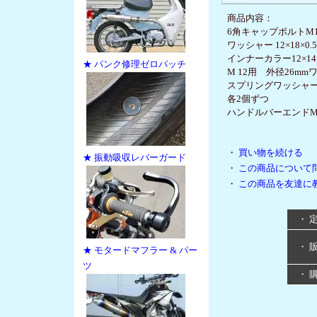
商品内容：
6角キャップボルトM12×
ワッシャー 12×18×0.5
インナーカラー12×14
★ パンク修理ゼロパッチ
M 12用 外径26m
スプリングワッシャーM
各2個ずつ
ハンドルバーエンドM1
・
買い物を続ける
★ 振動吸収レバーガード
・
この商品について
・
この商品を友達に
・ 
・ 
★ モタードマフラー & パー
ツ
・ 