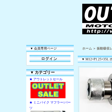
▼ 会員専用ページ
ホーム
＞
振動吸収
▼ M12×P1.25
▼
カテゴリー
★ アウトレットセール
★ ミニバイク マフラー/パー
ツ