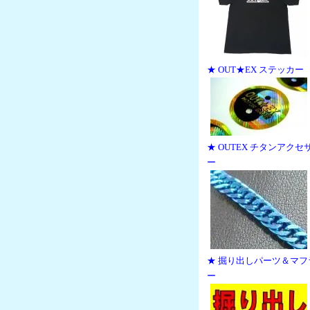
★ OUT★EX ステッカー
★ OUTEX チタンアクセ
ー
★ 掘り出しパーツ＆マフ
ー