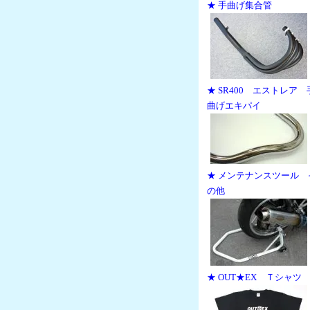
★ 手曲げ集合管
★ SR400 エストレア 
曲げエキパイ
★ メンテナンスツール 
の他
★ OUT★EX Ｔシャツ