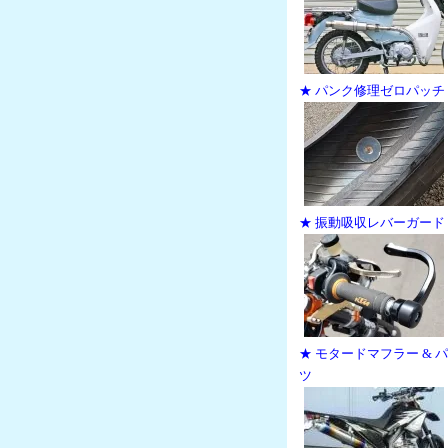
★ パンク修理ゼロパッチ
★ 振動吸収レバーガード
★ モタードマフラー & 
ツ