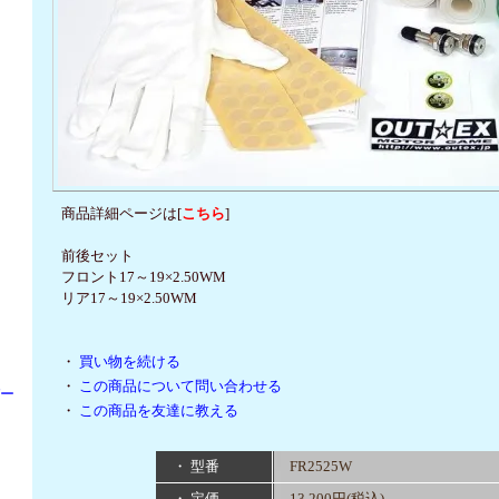
商品詳細ページは[
こちら
]
前後セット
フロント17～19×2.50WM
リア17～19×2.50WM
・
買い物を続ける
・
この商品について問い合わせる
パー
・
この商品を友達に教える
・ 型番
FR2525W
・ 定価
13,200円(税込)