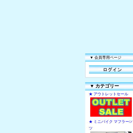
▼ 会員専用ページ
▼
カテゴリー
★ アウトレットセール
★ ミニバイク マフラー/
ツ