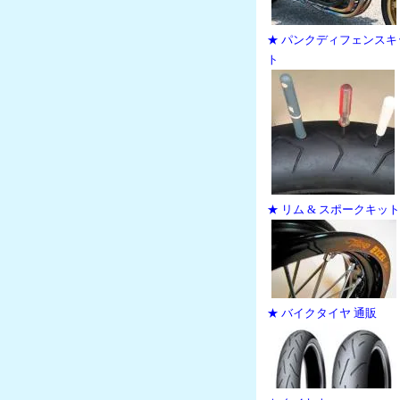
★ パンクディフェンスキ
ト
★ リム & スポークキット
★ バイクタイヤ 通販