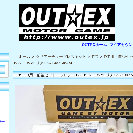
OUTEXホーム
マイアカウン
|
|
ホーム
＞
クリアーチューブレスキット
＞
DID
＞
DID用 前後セ
19×2.50WM+リア17～19×2.50WM
▼ DID用 前後セット フロント17～19×2.50WM+リア17～19×2.
パー