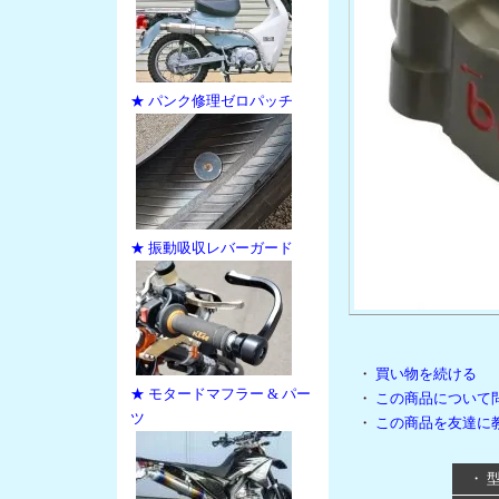
★ パンク修理ゼロパッチ
★ 振動吸収レバーガード
・
買い物を続ける
★ モタードマフラー & パー
・
この商品について
ツ
・
この商品を友達に
・ 