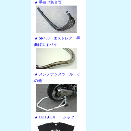
★ 手曲げ集合管
★ SR400 エストレア 手
曲げエキパイ
★ メンテナンスツール そ
の他
★ OUT★EX Ｔシャツ