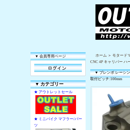
ホーム
＞
モタードマ
▼ 会員専用ページ
CNC 4P キャリパー ハ
▼ ブレンボ レーシング
取付ピッチ:100mm
▼
カテゴリー
★ アウトレットセール
★ ミニバイク マフラー/パー
ツ