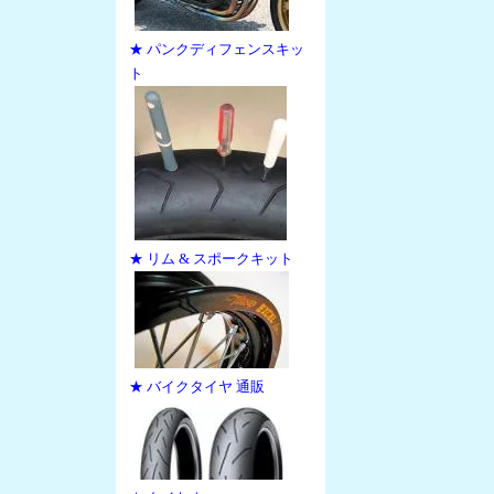
★ パンクディフェンスキッ
ト
★ リム & スポークキット
★ バイクタイヤ 通販