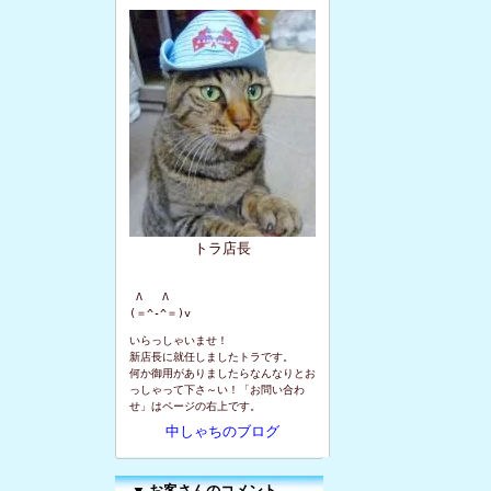
トラ店長
 Λ   Λ

(＝^-^＝)v
いらっしゃいませ！
新店長に就任しましたトラです。
何か御用がありましたらなんなりとお
っしゃって下さ～い！「お問い合わ
せ」はページの右上です。
中しゃちのブログ
▼
お客さんのコメント