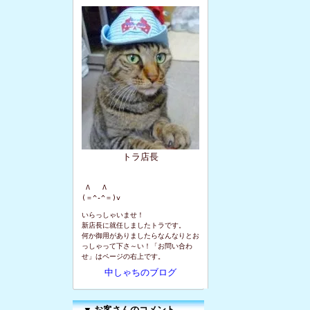
トラ店長
 Λ   Λ

(＝^-^＝)v
いらっしゃいませ！
新店長に就任しましたトラです。
何か御用がありましたらなんなりとお
っしゃって下さ～い！「お問い合わ
せ」はページの右上です。
中しゃちのブログ
▼
お客さんのコメント