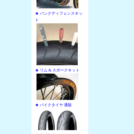
★ パンクディフェンスキッ
ト
★ リム & スポークキット
★ バイクタイヤ 通販