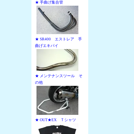
★ 手曲げ集合管
★ SR400 エストレア 手
曲げエキパイ
★ メンテナンスツール そ
の他
★ OUT★EX Ｔシャツ