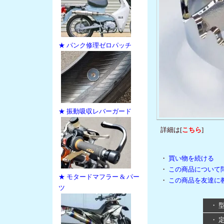
★ パンク修理ゼロパッチ
★ 振動吸収レバーガード
詳細は[
こちら
]
・
買い物を続ける
・
この商品について
★ モタードマフラー & パー
・
この商品を友達に
ツ
・ 
・ 