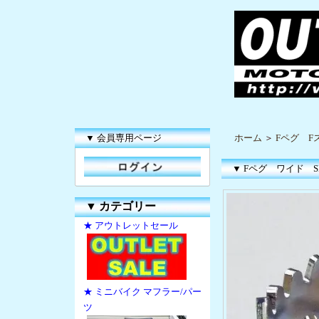
▼ 会員専用ページ
ホーム
＞
Fペグ F
▼ Fペグ ワイド S
▼
カテゴリー
★ アウトレットセール
★ ミニバイク マフラー/パー
ツ