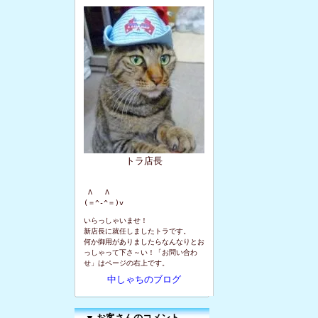
トラ店長
 Λ   Λ

(＝^-^＝)v
いらっしゃいませ！
新店長に就任しましたトラです。
何か御用がありましたらなんなりとお
っしゃって下さ～い！「お問い合わ
せ」はページの右上です。
中しゃちのブログ
▼
お客さんのコメント