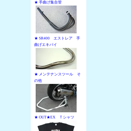
★ 手曲げ集合管
★ SR400 エストレア 手
曲げエキパイ
★ メンテナンスツール そ
の他
★ OUT★EX Ｔシャツ