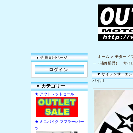
ホーム
＞
モタードマ
▼ 会員専用ページ
ー（補修部品） サイレ
▼ サイレンサーエン
パイ用
▼
カテゴリー
★ アウトレットセール
★ ミニバイク マフラー/パー
ツ