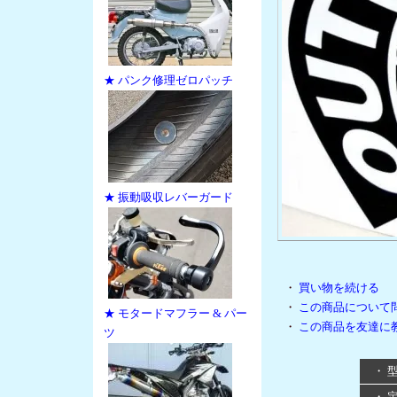
★ パンク修理ゼロパッチ
★ 振動吸収レバーガード
・
買い物を続ける
・
この商品について
★ モタードマフラー & パー
・
この商品を友達に
ツ
・ 
・ 