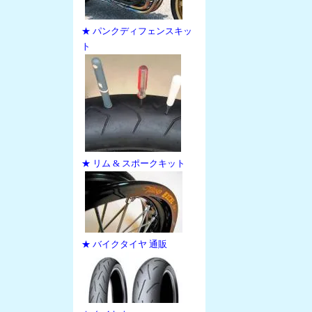
★ パンクディフェンスキッ
ト
★ リム & スポークキット
★ バイクタイヤ 通販