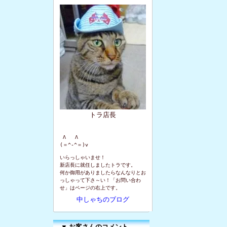
トラ店長
 Λ   Λ

(＝^-^＝)v
いらっしゃいませ！
新店長に就任しましたトラです。
何か御用がありましたらなんなりとお
っしゃって下さ～い！「お問い合わ
せ」はページの右上です。
中しゃちのブログ
▼
お客さんのコメント