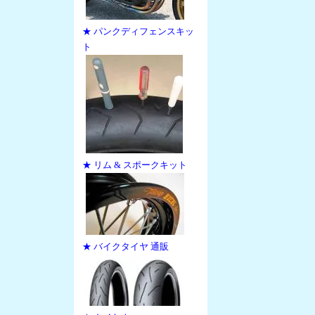
★ パンクディフェンスキッ
ト
★ リム & スポークキット
★ バイクタイヤ 通販