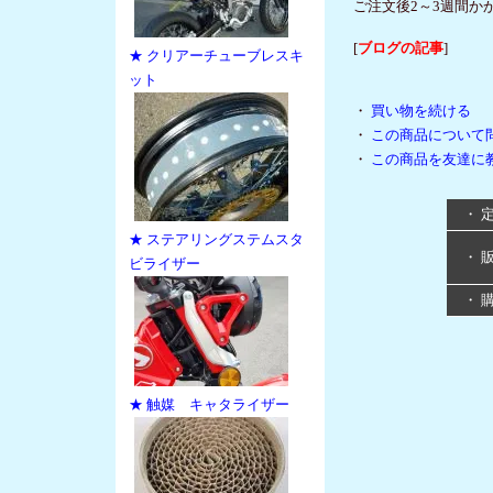
ご注文後2～3週間か
[
ブログの記事
]
★ クリアーチューブレスキ
ット
・
買い物を続ける
・
この商品について
・
この商品を友達に
・ 
★ ステアリングステムスタ
・ 
ビライザー
・ 
★ 触媒 キャタライザー