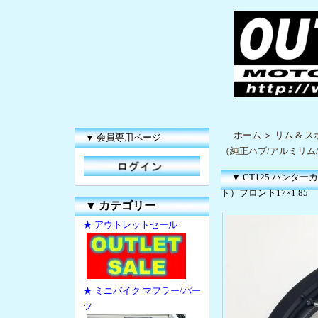
ホーム
＞
リム & 
▼ 会員専用ページ
（純正ハブ/アルミリム/
▼ CT125 ハン
ト）フロント17×1.85
▼
カテゴリー
★ アウトレットセール
★ ミニバイク マフラー/パー
ツ