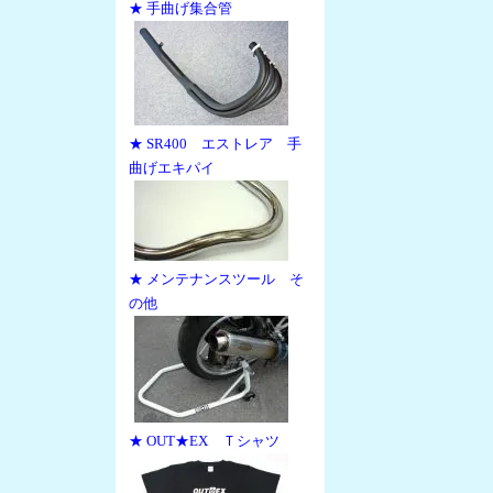
★ 手曲げ集合管
★ SR400 エストレア 手
曲げエキパイ
★ メンテナンスツール そ
の他
★ OUT★EX Ｔシャツ