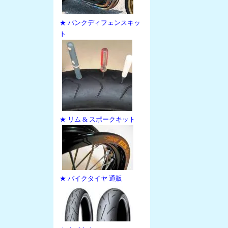
★ パンクディフェンスキッ
ト
★ リム & スポークキット
★ バイクタイヤ 通販