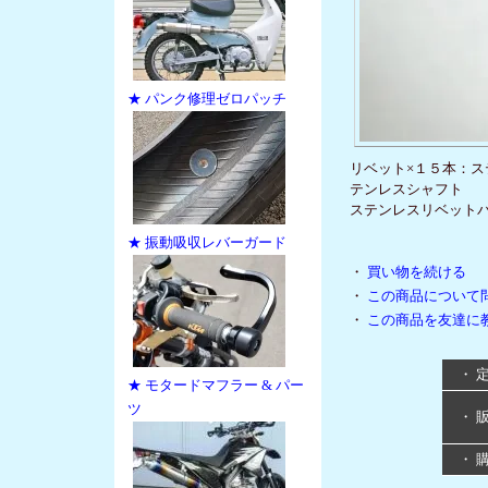
★ パンク修理ゼロパッチ
リベット×１５本：ステ
テンレスシャフト
ステンレスリベットバ
★ 振動吸収レバーガード
・
買い物を続ける
・
この商品について
・
この商品を友達に
・ 
★ モタードマフラー & パー
ツ
・ 
・ 