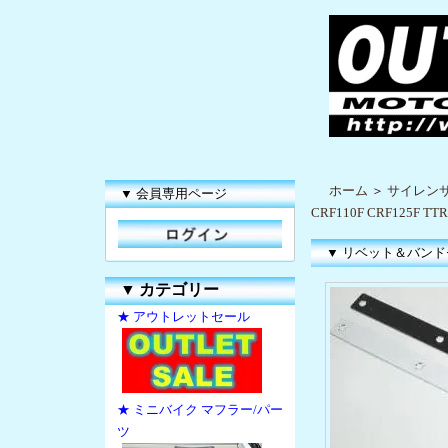
ホーム
＞
サイレン
▼ 会員専用ページ
CRF110F CRF125F 
▼ リベット＆バンドセット
▼
カテゴリー
★ アウトレットセール
★ ミニバイク マフラー/パー
ツ