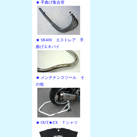
★ 手曲げ集合管
★ SR400 エストレア 手
曲げエキパイ
★ メンテナンスツール そ
の他
★ OUT★EX Ｔシャツ