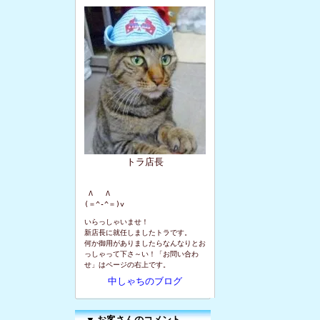
トラ店長
 Λ   Λ

(＝^-^＝)v
いらっしゃいませ！
新店長に就任しましたトラです。
何か御用がありましたらなんなりとお
っしゃって下さ～い！「お問い合わ
せ」はページの右上です。
中しゃちのブログ
▼
お客さんのコメント