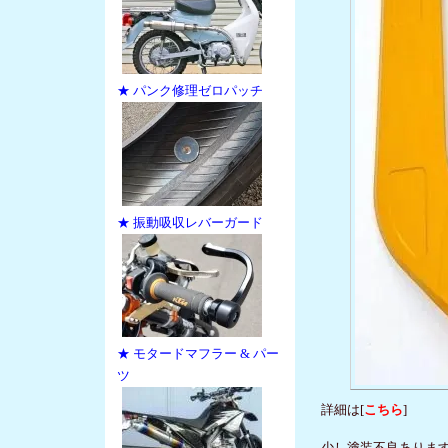
★ パンク修理ゼロパッチ
★ 振動吸収レバーガード
★ モタードマフラー & パー
ツ
詳細は[
こちら
]
少し塗装不良ありま