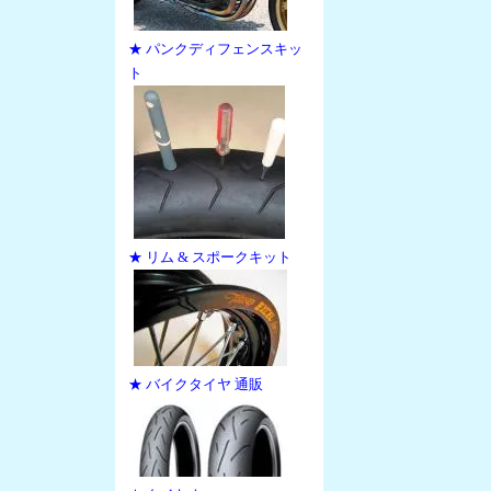
★ パンクディフェンスキッ
ト
★ リム & スポークキット
★ バイクタイヤ 通販