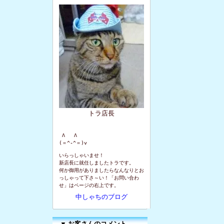
トラ店長
 Λ   Λ

(＝^-^＝)v
いらっしゃいませ！
新店長に就任しましたトラです。
何か御用がありましたらなんなりとお
っしゃって下さ～い！「お問い合わ
せ」はページの右上です。
中しゃちのブログ
▼
お客さんのコメント