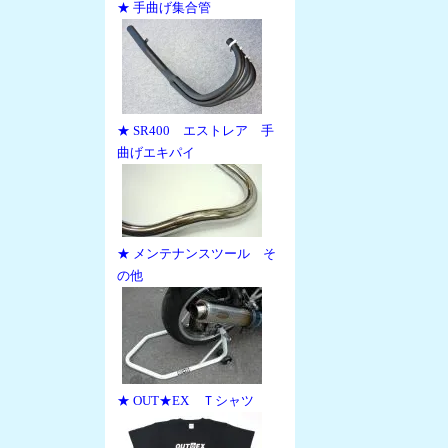
★ 手曲げ集合管
★ SR400 エストレア 手
曲げエキパイ
★ メンテナンスツール そ
の他
★ OUT★EX Ｔシャツ