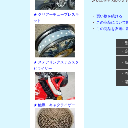
★ クリアーチューブレスキ
・
買い物を続ける
ット
・
この商品について
・
この商品を友達に
・ 
・ 
★ ステアリングステムスタ
・ 
ビライザー
・ 
・ 
★ 触媒 キャタライザー