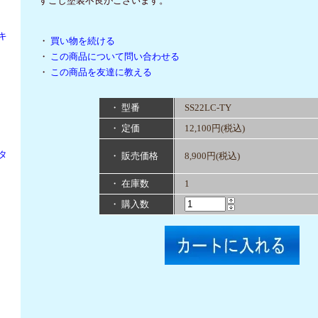
すこし塗装不良がございます。
キ
・
買い物を続ける
・
この商品について問い合わせる
・
この商品を友達に教える
・ 型番
SS22LC-TY
・ 定価
12,100円(税込)
タ
・ 販売価格
8,900円(税込)
・ 在庫数
1
・ 購入数