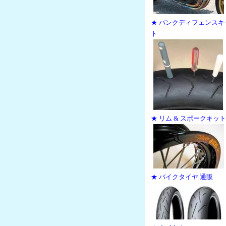
★ パンクディフェンスキ
ト
★ リム & スポークキット
★ バイクタイヤ 通販