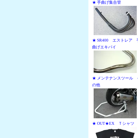
★ 手曲げ集合管
★ SR400 エストレア 
曲げエキパイ
★ メンテナンスツール 
の他
★ OUT★EX Ｔシャツ