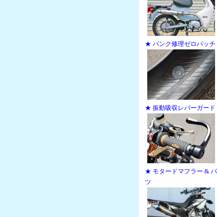
★ パンク修理ゼロパッチ
★ 振動吸収レバーガード
★ モタードマフラー & 
ツ