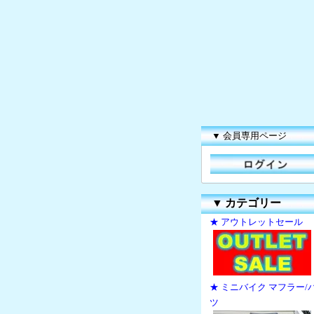
▼ 会員専用ページ
▼
カテゴリー
★ アウトレットセール
★ ミニバイク マフラー/
ツ