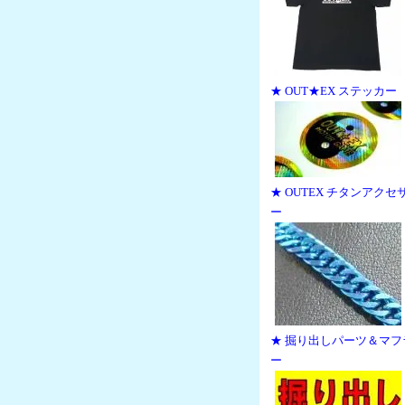
★ OUT★EX ステッカー
★ OUTEX チタンアクセ
ー
★ 掘り出しパーツ＆マフ
ー