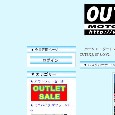
ホーム
＞
モタードマ
▼ 会員専用ページ
OUTEX.R-ST S/O V2
▼ ハスクバーナ '09SM4
▼
カテゴリー
★ アウトレットセール
★ ミニバイク マフラー/パー
ツ