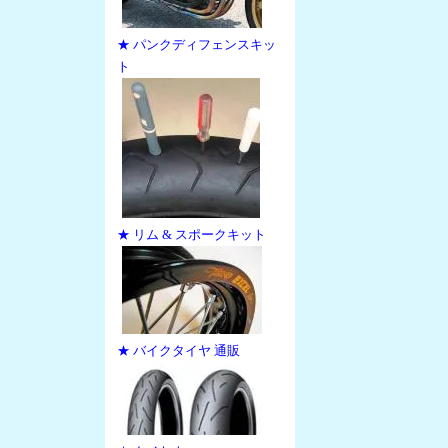
★ パンクディフェンスキッ
ト
★ リム & スポークキット
★ バイクタイヤ 通販