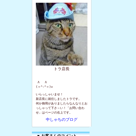
トラ店長
 Λ   Λ

(＝^-^＝)v
いらっしゃいませ！
新店長に就任しましたトラです。
何か御用がありましたらなんなりとお
っしゃって下さ～い！「お問い合わ
せ」はページの右上です。
中しゃちのブログ
▼
お客さんのコメント