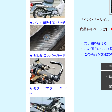
サイレンサーサイズ：ブ
★ パンク修理ゼロパッチ
商品詳細ページは[
こ
・
買い物を続ける
・
この商品について
・
この商品を友達に
★ 振動吸収レバーガード
・ 
・ 
・ 
★ モタードマフラー & パー
ツ