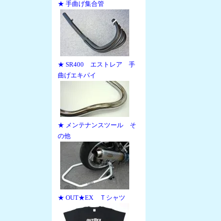
★ 手曲げ集合管
★ SR400 エストレア 手
曲げエキパイ
★ メンテナンスツール そ
の他
★ OUT★EX Ｔシャツ